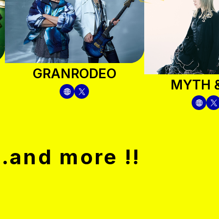
GRANRODEO
MYTH &
..and more !!