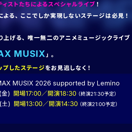
MAX 
ティストたちによるスペシャルライブ
！
による、ここでしか実現しないステージは必見！
り上げる、唯一無二のアニメミュージックライブ
AX MUSIX
」。
ップしたステージ
をお見逃しなく！
X MUSIX 2026 supported by Lemino
(金)
開場17:00／開演18:30
（終演21:30予定）
(土)
開場13:00／開演14:30
（終演21:00予定）