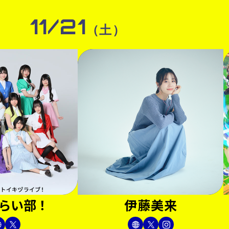
11/21
（土）
らい部！
伊藤美来