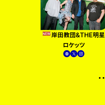
岸田教団&THE明星
NEW
ロケッツ
.