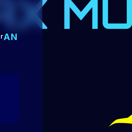
MUSIX
AN
「