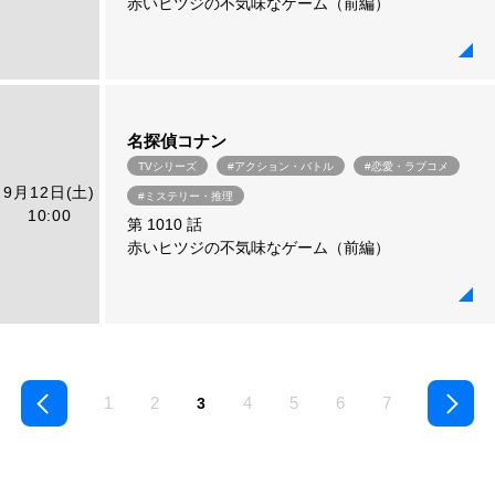
赤いヒツジの不気味なゲーム（前編）
名探偵コナン
TVシリーズ
#アクション・バトル
#恋愛・ラブコメ
9月12日(土)
#ミステリー・推理
10:00
第 1010 話
赤いヒツジの不気味なゲーム（前編）
1
2
4
5
6
7
3