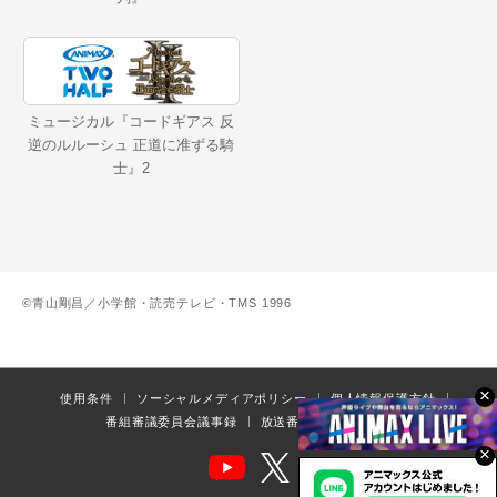
ミュージカル『コードギアス 反
逆のルルーシュ 正道に准ずる騎
士』2
©青山剛昌／小学館・読売テレビ・TMS 1996
×
使用条件
ソーシャルメディアポリシー
個人情報保護方針
番組審議委員会議事録
放送番組の編集の基準
×