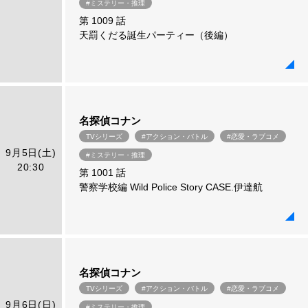
#ミステリー・推理
第 1009 話
天罰くだる誕生パーティー（後編）
名探偵コナン
TVシリーズ
#アクション・バトル
#恋愛・ラブコメ
9月5日(土)
#ミステリー・推理
20:30
第 1001 話
警察学校編 Wild Police Story CASE.伊達航
名探偵コナン
TVシリーズ
#アクション・バトル
#恋愛・ラブコメ
9月6日(日)
#ミステリー・推理