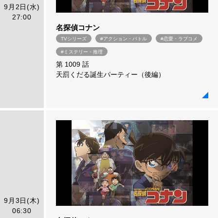
9月2日(水)
27:00
名探偵コナン
TVシリーズ
#アクション・バトル
#恋愛・ラブコメ
#ミステリー・推理
第 1009 話
天罰くだる誕生パーティー（後編）
9月3日(木)
06:30