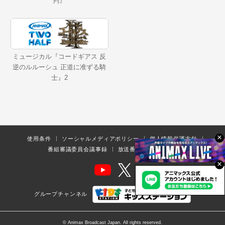
判』
ミュージカル『コードギアス 反
逆のルルーシュ 正道に准ずる騎
士』2
×
使用条件
ソーシャルメディアポリシー
個人情報保護方針
番組審議委員会議事録
放送番組の編集の基準
×
グループチャンネル
© Animax Broadcast Japan. All rights reserved.