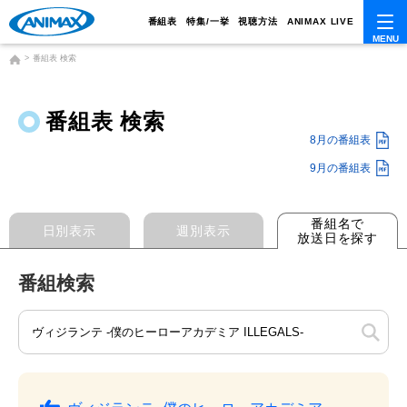
番組表
特集/一挙
視聴方法
ANIMAX LIVE
番組表 検索
番組表 検索
8月の番組表
9月の番組表
番組名で
日別表示
週別表示
放送日を探す
番組検索