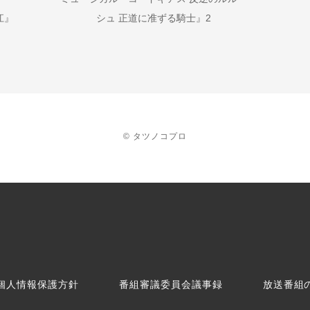
江』
シュ 正道に准ずる騎士』2
© タツノコプロ
個人情報保護方針
番組審議委員会議事録
放送番組