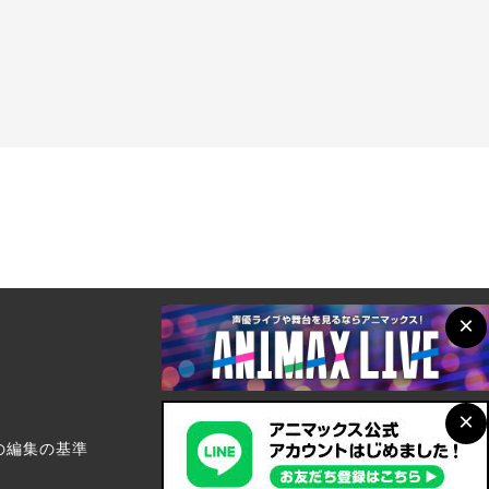
×
×
の編集の基準