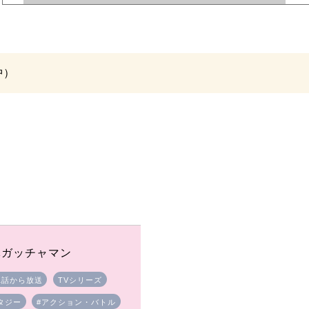
中）
隊ガッチャマン
1話から放送
TVシリーズ
タジー
#アクション・バトル