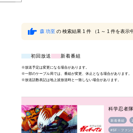
森 功至
の 検索結果 1 件 （1 ～ 1 件を表示
初回放送
新着番組
※放送予定は変更になる場合があります。
※一部のケーブル局では、番組が変更、休止となる場合があります。
※放送話数表記は地上波放送時と一致しない場合があります。
科学忍者
新着番組
#SF・ファン