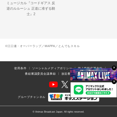
ミュージカル『コードギアス 反
逆のルルーシュ 正道に准ずる騎
士』2
©江口連・オーバーラップ／MAPPA／とんでもスキル
×
使用条件
ソーシャルメディアポリシー
個人情報保護方針
番組審議委員会議事録
放送番組の編集の基準
×
グループチャンネル
© Animax Broadcast Japan. All rights reserved.