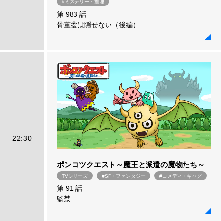
#ミステリー・推理
第 983 話
骨董盆は隠せない（後編）
22:30
ポンコツクエスト～魔王と派遣の魔物たち～
TVシリーズ
#SF・ファンタジー
#コメディ・ギャグ
第 91 話
監禁