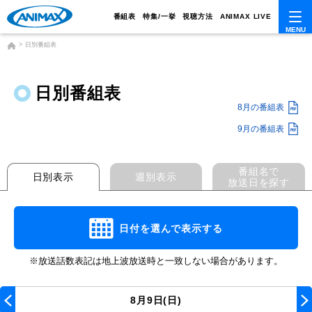
番組表
特集/一挙
視聴方法
ANIMAX LIVE
日別番組表
日別番組表
8月の番組表
9月の番組表
番組名で
日別表示
週別表示
放送日を探す
日付を選んで表示する
※放送話数表記は地上波放送時と一致しない場合があります。
8月9日(日)