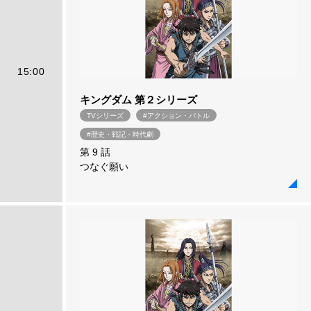
15:00
キングダム 第２シリーズ
TVシリーズ
#アクション・バトル
#歴史・戦記・時代劇
第 9 話
つなぐ願い