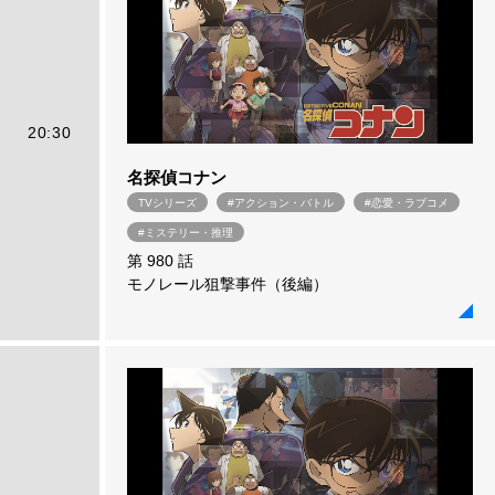
20:30
名探偵コナン
TVシリーズ
#アクション・バトル
#恋愛・ラブコメ
#ミステリー・推理
第 980 話
モノレール狙撃事件（後編）