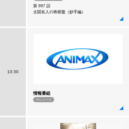
第 997 話
太閤名人の将棋盤（妙手編）
10:30
情報番組
TVシリーズ