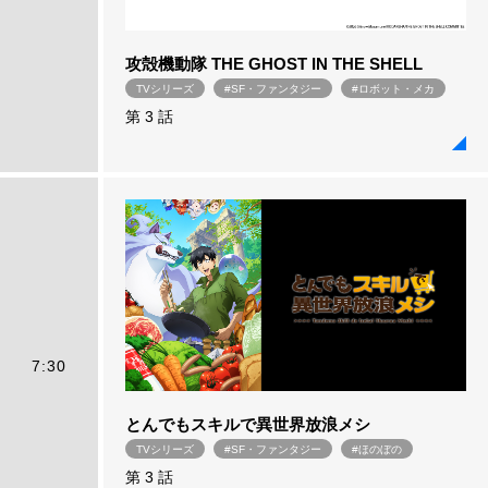
攻殻機動隊 THE GHOST IN THE SHELL
TVシリーズ
#SF・ファンタジー
#ロボット・メカ
第 3 話
7:30
とんでもスキルで異世界放浪メシ
TVシリーズ
#SF・ファンタジー
#ほのぼの
第 3 話