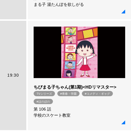
まる子 湯たんぽを欲しがる
19:30
ちびまる子ちゃん(第1期)<HDリマスター>
TVシリーズ
#青春・学園
#コメディ・ギャグ
#ほのぼの
第 106 話
学校のスケート教室