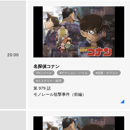
20:00
名探偵コナン
TVシリーズ
#アクション・バトル
#恋愛・ラブコメ
#ミステリー・推理
第 979 話
モノレール狙撃事件（前編）