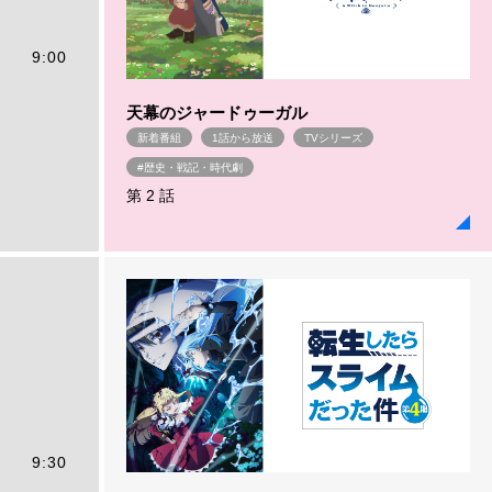
9:00
天幕のジャードゥーガル
新着番組
1話から放送
TVシリーズ
#歴史・戦記・時代劇
第 2 話
9:30