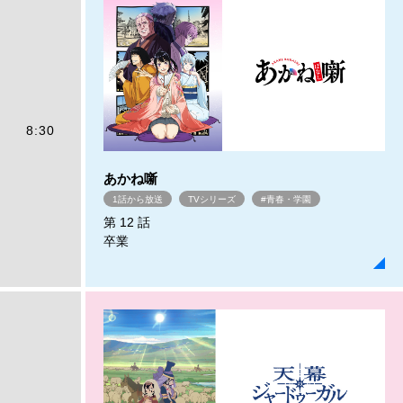
8:30
あかね噺
1話から放送
TVシリーズ
#青春・学園
第 12 話
卒業