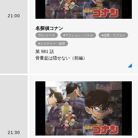
21:00
名探偵コナン
TVシリーズ
#アクション・バトル
#恋愛・ラブコメ
#ミステリー・推理
第 981 話
骨董盆は隠せない（前編）
21:30