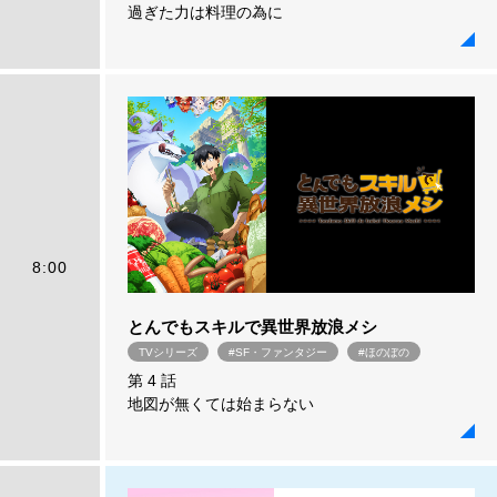
過ぎた力は料理の為に
8:00
とんでもスキルで異世界放浪メシ
TVシリーズ
#SF・ファンタジー
#ほのぼの
第 4 話
地図が無くては始まらない