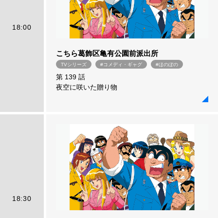
18:00
こちら葛飾区亀有公園前派出所
TVシリーズ
#コメディ・ギャグ
#ほのぼの
第 139 話
夜空に咲いた贈り物
18:30