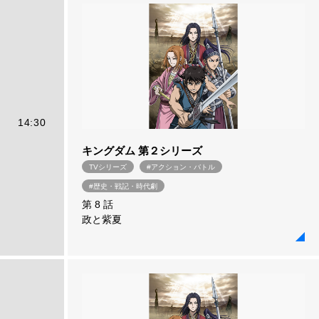
14:30
キングダム 第２シリーズ
TVシリーズ
#アクション・バトル
#歴史・戦記・時代劇
第 8 話
政と紫夏