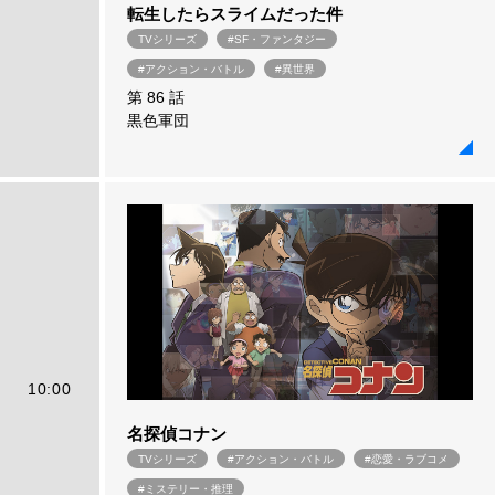
転生したらスライムだった件
TVシリーズ
#SF・ファンタジー
#アクション・バトル
#異世界
第 86 話
黒色軍団
10:00
名探偵コナン
TVシリーズ
#アクション・バトル
#恋愛・ラブコメ
#ミステリー・推理