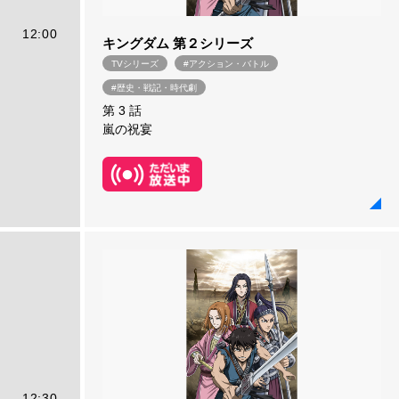
12:00
キングダム 第２シリーズ
TVシリーズ
#アクション・バトル
#歴史・戦記・時代劇
第 3 話
嵐の祝宴
12:30