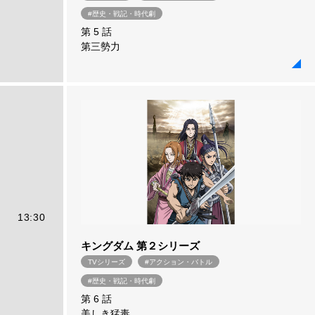
#歴史・戦記・時代劇
第 5 話
第三勢力
13:30
キングダム 第２シリーズ
TVシリーズ
#アクション・バトル
#歴史・戦記・時代劇
第 6 話
美しき猛毒