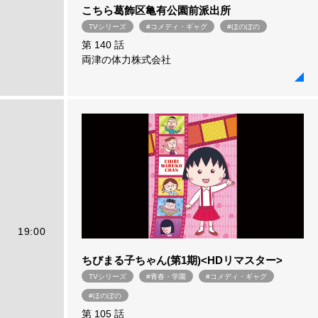
こちら葛飾区亀有公園前派出所
TVシリーズ
#コメディ・ギャグ
#ほのぼの
第 140 話
両津の体力株式会社
19:00
ちびまる子ちゃん(第1期)<HDリマスター>
TVシリーズ
#青春・学園
#コメディ・ギャグ
#ほのぼの
第 105 話