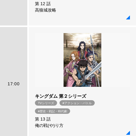
第 12 話
高狼城攻略
17:00
キングダム 第２シリーズ
TVシリーズ
#アクション・バトル
#歴史・戦記・時代劇
第 13 話
俺の戦(や)り方