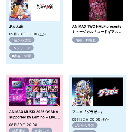
あかね噺
ANIMAX TWO HALF presents
ミュージカル「コードギアス 反
09月20日 11:00 ほか
逆のルルーシュ 正道に准ずる騎
1話から放送
長編・劇場版
士」２
TVシリーズ
#青春・学園
ANIMAX MUSIX 2026 OSAKA
アニメ『グラゼニ』
supported by Lemino ～LIVE &
09月22日 20:00 ほか
BACKSTAGE～
08月30日 20:00
1話から放送
新着番組
音楽LIVE