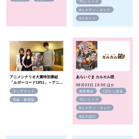
TVシリーズ
#コメディ・ギャグ
#スポーツ
アニメシナリオ大賞特別番組
あらいぐま カルカル団
「ルガーコード1951」～アニメ
09月03日 19:00 ほか
完成までの軌跡～
オンデマンド
新着番組
1話から放送
長編・劇場版
TVシリーズ
#コメディ・ギャグ
#ほのぼの