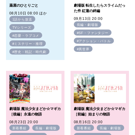
薬屋のひとりごと
劇場版 転生したらスライムだっ
た件 紅蓮の絆編
08月10日 08:00 ほか
09月13日 20:00
1話から放送
長編・劇場版
TVシリーズ
#SF・ファンタジー
#恋愛・ラブコメ
#アクション・バトル
#ミステリー・推理
#異世界
#歴史・戦記・時代劇
劇場版 魔法少女まどか☆マギカ
劇場版 魔法少女まどか☆マギカ
［後編］永遠の物語
［前編］始まりの物語
08月23日 20:00
08月16日 20:00
新着番組
長編・劇場版
新着番組
長編・劇場版