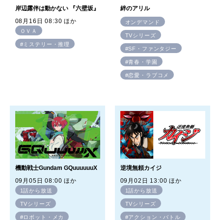
岸辺露伴は動かない 『六壁坂』
絆のアリル
08月16日 08:30 ほか
オンデマンド
ＯＶＡ
TVシリーズ
#ミステリー・推理
#SF・ファンタジー
#青春・学園
#恋愛・ラブコメ
機動戦士Gundam GQuuuuuuX
逆境無頼カイジ
09月05日 08:00 ほか
09月02日 13:00 ほか
1話から放送
1話から放送
TVシリーズ
TVシリーズ
#ロボット・メカ
#アクション・バトル