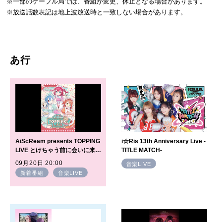
※一部のケーブル局では、番組が変更、休止となる場合があります。
※放送話数表記は地上波放送時と一致しない場合があります。
あ行
AiScReam presents TOPPING
i☆Ris 13th Anniversary Live -
LIVE とけちゃう前に会いに来て
TITLE MATCH-
♡♡♡ （Day1）
09月20日 20:00
音楽LIVE
新着番組
音楽LIVE