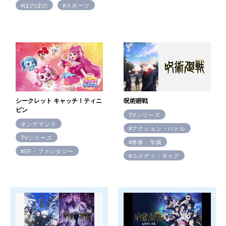
#ほのぼの
#スポーツ
シークレット キャッチ！ティニ
呪術廻戦
ピン
TVシリーズ
オンデマンド
#アクション・バトル
TVシリーズ
#青春・学園
#SF・ファンタジー
#コメディ・ギャグ