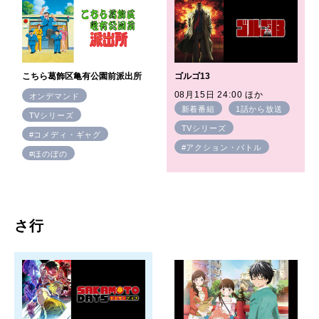
こちら葛飾区亀有公園前派出所
ゴルゴ13
08月15日 24:00 ほか
オンデマンド
新着番組
1話から放送
TVシリーズ
TVシリーズ
#コメディ・ギャグ
#アクション・バトル
#ほのぼの
さ行