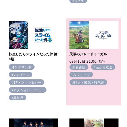
#異世界
転生したらスライムだった件 第
天幕のジャードゥーガル
4期
08月15日 21:00 ほか
オンデマンド
新着番組
1話から放送
TVシリーズ
TVシリーズ
#SF・ファンタジー
#歴史・戦記・時代劇
#アクション・バトル
#異世界