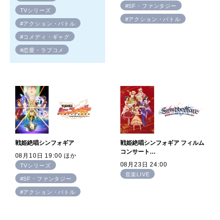
#SF・ファンタジー
TVシリーズ
#アクション・バトル
#アクション・バトル
#コメディ・ギャグ
#恋愛・ラブコメ
戦姫絶唱シンフォギア
戦姫絶唱シンフォギア フィルム
コンサート
08月10日 19:00 ほか
2025「SymphoNare（シンフ
08月23日 24:00
TVシリーズ
ォナーレ）」
音楽LIVE
#SF・ファンタジー
#アクション・バトル