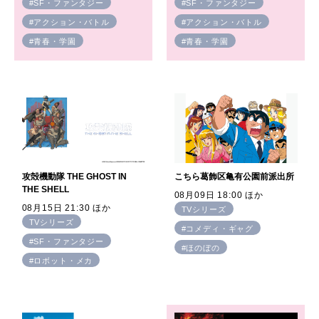
#SF・ファンタジー
#SF・ファンタジー
#アクション・バトル
#アクション・バトル
#青春・学園
#青春・学園
攻殻機動隊 THE GHOST IN
こちら葛飾区亀有公園前派出所
THE SHELL
08月09日 18:00 ほか
08月15日 21:30 ほか
TVシリーズ
TVシリーズ
#コメディ・ギャグ
#SF・ファンタジー
#ほのぼの
#ロボット・メカ