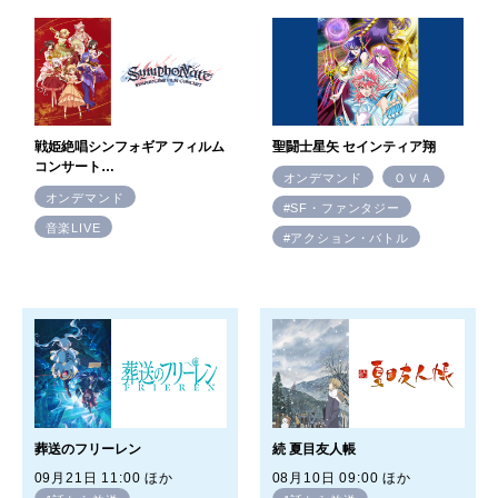
聖闘士星矢 セインティア翔
戦姫絶唱シンフォギア フィルム
コンサート
オンデマンド
ＯＶＡ
2025「SymphoNare（シンフ
オンデマンド
ォナーレ）」
#SF・ファンタジー
音楽LIVE
#アクション・バトル
葬送のフリーレン
続 夏目友人帳
09月21日 11:00 ほか
08月10日 09:00 ほか