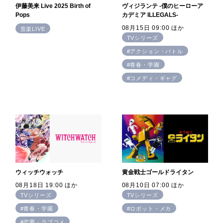
伊藤美来 Live 2025 Birth of
ヴィジランテ -僕のヒーローア
Pops
カデミア ILLEGALS-
08月15日 09:00 ほか
音楽LIVE
TVシリーズ
#アクション・バトル
#青春・学園
#コメディ・ギャグ
ウィッチウォッチ
黄金戦士ゴールドライタン
08月18日 19:00 ほか
08月10日 07:00 ほか
TVシリーズ
TVシリーズ
#青春・学園
#ロボット・メカ
#恋愛・ラブコメ