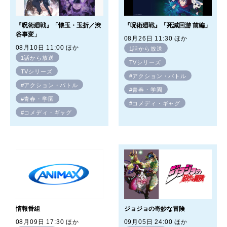
『呪術廻戦』「懐玉・玉折／渋
『呪術廻戦』「死滅回游 前編」
谷事変」
08月26日 11:30 ほか
08月10日 11:00 ほか
1話から放送
1話から放送
TVシリーズ
TVシリーズ
#アクション・バトル
#アクション・バトル
#青春・学園
#青春・学園
#コメディ・ギャグ
#コメディ・ギャグ
情報番組
ジョジョの奇妙な冒険
08月09日 17:30 ほか
09月05日 24:00 ほか