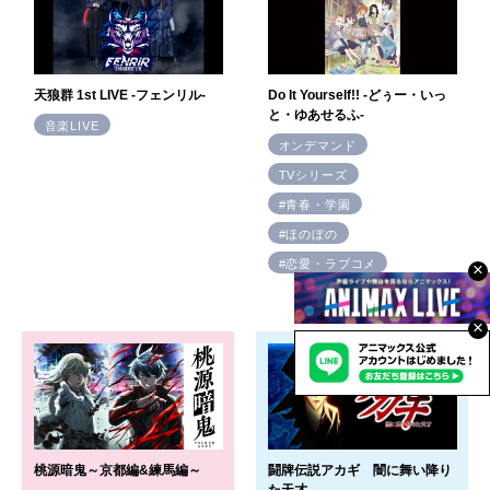
天狼群 1st LIVE -フェンリル-
Do It Yourself!! -どぅー・いっ
と・ゆあせるふ-
音楽LIVE
オンデマンド
TVシリーズ
#青春・学園
#ほのぼの
#恋愛・ラブコメ
×
×
桃源暗鬼～京都編&練馬編～
闘牌伝説アカギ 闇に舞い降り