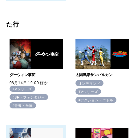
た行
ダーウィン事変
太陽戦隊サンバルカン
08月14日 19:00 ほか
オンデマンド
TVシリーズ
TVシリーズ
#SF・ファンタジー
#アクション・バトル
#青春・学園