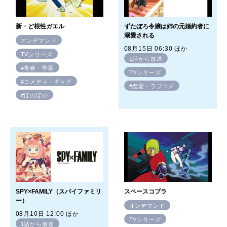
新・ど根性ガエル
ずたぼろ令嬢は姉の元婚約者に
溺愛される
オンデマンド
08月15日 06:30 ほか
TVシリーズ
1話から放送
#青春・学園
TVシリーズ
#コメディ・ギャグ
#恋愛・ラブコメ
#ほのぼの
SPY×FAMILY（スパイファミリ
スペースコブラ
ー）
オンデマンド
08月10日 12:00 ほか
TVシリーズ
1話から放送