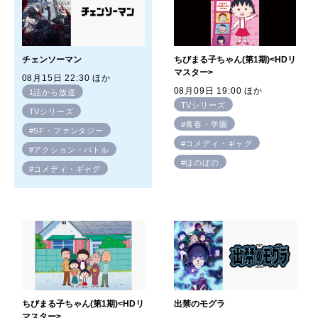
ちびまる子ちゃん(第1期)<HDリ
チェンソーマン
マスター>
08月15日 22:30 ほか
08月09日 19:00 ほか
1話から放送
TVシリーズ
TVシリーズ
#青春・学園
#SF・ファンタジー
#コメディ・ギャグ
#アクション・バトル
#ほのぼの
#コメディ・ギャグ
ちびまる子ちゃん(第1期)<HDリ
出禁のモグラ
マスター>