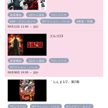
新着番組
1話から放送
TVシリーズ
#SF・ファンタジー
#アクション・バトル
#青春・学園
08月11日 11:00 ～ ほか
ゴルゴ13
新着番組
1話から放送
TVシリーズ
#アクション・バトル
08月08日 24:00 ～ ほか
「らんま1/2」第2期
TVシリーズ
#アクション・バトル
#コメディ・ギャグ