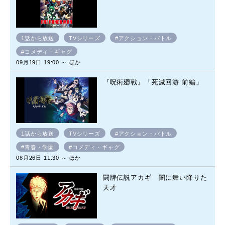
1話から放送
TVシリーズ
#アクション・バトル
#コメディ・ギャグ
09月19日 19:00 ～ ほか
『呪術廻戦』「死滅回游 前編」
1話から放送
TVシリーズ
#アクション・バトル
#青春・学園
#コメディ・ギャグ
08月26日 11:30 ～ ほか
闘牌伝説アカギ 闇に舞い降りた
天才