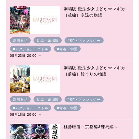
劇場版 魔法少女まどか☆マギカ
［後編］永遠の物語
新着番組
長編・劇場版
#SF・ファンタジー
#アクション・バトル
#青春・学園
08月23日 20:00 ～
劇場版 魔法少女まどか☆マギカ
［前編］始まりの物語
新着番組
長編・劇場版
#SF・ファンタジー
#アクション・バトル
#青春・学園
08月16日 20:00 ～
桃源暗鬼～京都編&練馬編～