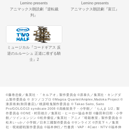
Lemino presents
Lemino presents
アニマックス朗読劇『逆転裁
アニマックス朗読劇『富江』
判』
ミュージカル『コードギアス 反
逆のルルーシュ 正道に准ずる騎
士』2
©藤巻忠俊／集英社・「キルアオ」製作委員会 ©原泰久／集英社・キングダ
ム製作委員会 © タツノコプロ ©Magica Quartet/Aniplex,Madoka Project ©
漆原侑来(秋田書店)／桃源暗鬼製作委員会 © Takao Saito, Saito
Pro/GOLGO13 syndicate 2008 ©高橋留美子・小学館／「らんま 1/2」製
作委員会 ©ONE・村田雄介／集英社・ヒーロー協会本部 ©藤田和日郎・小学
館／ツインエンジン ©松井優征／集英社・アニメ「暗殺教室」製作委員会 ©
松木いっか／小学館／日本三國製作委員会 ©サンライズ ©芥見下々／集英
社・呪術廻戦製作委員会 ©福本伸行／竹書房・VAP・4Cast・NTV ©福本伸