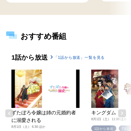
おすすめ番組
1話から放送
「1話から放送」一覧を見る
ずたぼろ令嬢は姉の元婚約者
キングダム
8月1日（土） 11:00 ほか
に溺愛される
8月1日（土） 6:30 ほか
1話から放送
TVシ