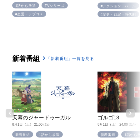
1話から放送
TVシリーズ
#アクション・バトル
#恋愛・ラブコメ
#歴史・戦記・時代劇
新着番組
「新着番組」一覧を見る
天幕のジャードゥーガル
ゴルゴ13
8月1日（土） 21:00 ほか
8月1日（土） 24:00 ほか
新着番組
1話から放送
新着番組
1話から