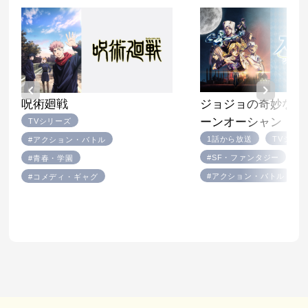
ジョジョの奇妙な冒
呪術廻戦
ーンオーシャン
TVシリーズ
1話から放送
TVシリ
#アクション・バトル
#SF・ファンタジー
#青春・学園
#アクション・バトル
#コメディ・ギャグ