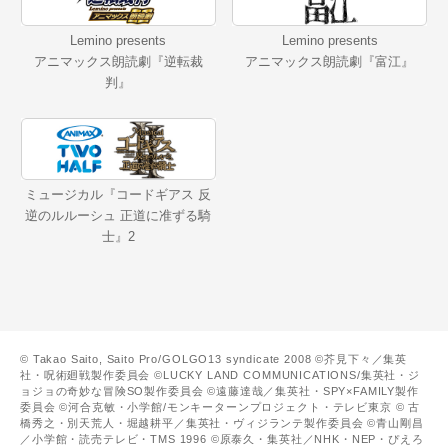
Lemino presents
Lemino presents
アニマックス朗読劇『逆転裁
アニマックス朗読劇『富江』
判』
ミュージカル『コードギアス 反
逆のルルーシュ 正道に准ずる騎
士』2
© Takao Saito, Saito Pro/GOLGO13 syndicate 2008 ©芥見下々／集英
社・呪術廻戦製作委員会 ©LUCKY LAND COMMUNICATIONS/集英社・ジ
ョジョの奇妙な冒険SO製作委員会 ©遠藤達哉／集英社・SPY×FAMILY製作
委員会 ©河合克敏・小学館/モンキーターンプロジェクト・テレビ東京 © 古
橋秀之・別天荒人・堀越耕平／集英社・ヴィジランテ製作委員会 ©青山剛昌
／小学館・読売テレビ・TMS 1996 ©原泰久・集英社／NHK・NEP・ぴえろ