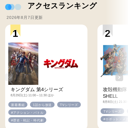
アクセスランキング
2026年8月7日更新
1
2
キングダム 第4シリーズ
攻殻機動隊 T
8月29日(土) 11:00～11:30 ほか
SHELL
8月8日(土) 21:30
新着番組
1話から放送
TVシリーズ
TVシリーズ
#アクション・バトル
#ロボット・メ
#歴史・戦記・時代劇