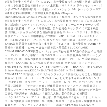
©高橋留美子・小学館／「らんま1/2」製作委員会 ©川上泰樹・伏瀬・講談社
／転スラ製作委員会 ©藤本タツキ／集英社・ＭＡＰＰＡ 原作：モンキー・パ
ンチ ©TMS ©藤田和日郎・小学館／ツインエンジン ©Project シンフォギア
©漆原侑来(秋田書店)／桃源暗鬼製作委員会 ©Magica
Quartet/Aniplex,Madoka Project ©原泰久／集英社・キングダム製作委員会
©高橋留美子・小学館／「らんま 1/2」製作委員会 © タツノコプロ ©福本伸
行／講談社・VAP・マッドハウス・NTV・D.N. ドリームパートナーズ ©松
井優征／集英社・アニメ「暗殺教室」製作委員会 ©サンライズ ©荒木飛呂
彦/集英社・ジョジョの奇妙な冒険製作委員会 ©バード・スタジオ／集英社・
東映アニメーション ©福本伸行／竹書房・VAP・4Cast・NTV ©米スタジ
オ・Boichi／集英社・Dr.STONE製作委員会 ©青山剛昌／小学館／真･侍伝
YAIBA製作委員会 ©藤巻忠俊／集英社・「キルアオ」製作委員会 ©ONE・村
田雄介／集英社・ヒーロー協会本部 ©荒木飛呂彦＆LUCKY LAND
COMMUNICATIONS/集英社・ジョジョの奇妙な冒険SC製作委員会 ©山田鐘
人・アベツカサ／小学館／「葬送のフリーレン」製作委員会 ©松木いっか／
小学館／日本三國製作委員会 ©福本伸行／講談社・VAP・NTV 🄫鈴木祐斗／
集英社・SAKAMOTO DAYS製作委員会 ©東映 © 北条司／コアミックス・
TMS 1983 (C)東映 (C)BUICHI TERASAWA／ART TEKNIKA・TMS ©2026
Shirow Masamune/KODANSHA/THE GHOST IN THE SHELL
COMMITTEE ©日向夏・イマジカインフォス／「薬屋のひとりごと」製作委
員会 ©江口連・オーバーラップ／MAPPA／とんでもスキル ©愛企画センタ
ー ©浦沢直樹（スタジオ・ナッツ）／小学館・NTV・VAP ©とびらの・仲倉
千景／双葉社・「ずたぼろ令嬢」製作委員会 ©トマトスープ（秋田書店）／
天幕のジャードゥーガル製作委員会 ©江口夏実・講談社／出禁のモグラ製作
委員会 ©緑川ゆき・白泉社／「夏目友人帳」製作委員会 🄫福田晋
一/SQUARE ENIX・アニメ「着せ恋」製作委員会 ©「あらいぐま カルカル
団」製作委員会 ©末永裕樹・馬上鷹将／集英社・「あかね噺」製作委員会 ©
森高夕次・アダチケイジ／スカパー！・講談社 ©Paradox Live2026 ©