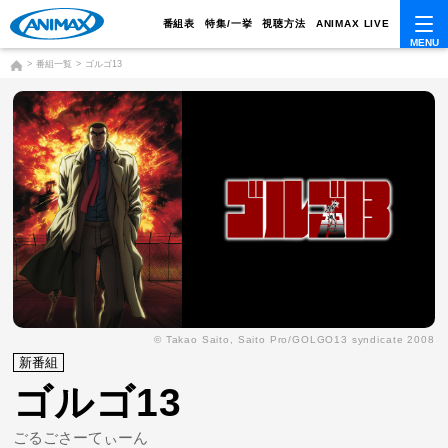
番組表
特集/一挙
視聴方法
ANIMAX LIVE
番組一覧
ゴルゴ13
© Takao Saito, Saito Pro/GOLGO13 syndicate 2008
新番組
ゴルゴ13
ごるごさーてぃーん