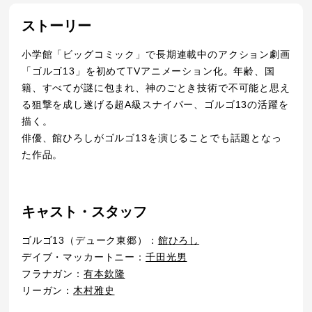
ストーリー
小学館「ビッグコミック」で長期連載中のアクション劇画
「ゴルゴ13」を初めてTVアニメーション化。年齢、国
籍、すべてが謎に包まれ、神のごとき技術で不可能と思え
る狙撃を成し遂げる超A級スナイパー、ゴルゴ13の活躍を
描く。
俳優、館ひろしがゴルゴ13を演じることでも話題となっ
た作品。
キャスト・スタッフ
ゴルゴ13（デューク東郷）：
館ひろし
デイブ・マッカートニー：
千田光男
フラナガン：
有本欽隆
リーガン：
木村雅史