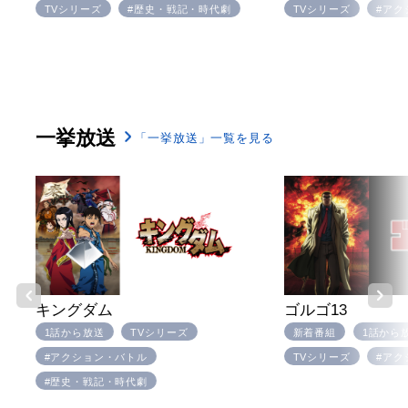
TVシリーズ
#歴史・戦記・時代劇
TVシリーズ
#アク
一挙放送
「一挙放送」一覧を見る
キングダム
ゴルゴ13
1話から放送
TVシリーズ
新着番組
1話から
#アクション・バトル
TVシリーズ
#アク
#歴史・戦記・時代劇