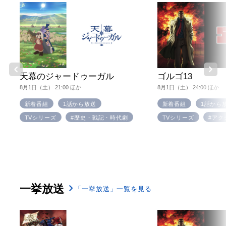
天幕のジャードゥーガル
ゴルゴ13
8月1日（土） 21:00 ほか
8月1日（土） 24:00 ほか
新着番組
1話から放送
新着番組
1話から
TVシリーズ
#歴史・戦記・時代劇
TVシリーズ
#アク
一挙放送
「一挙放送」一覧を見る