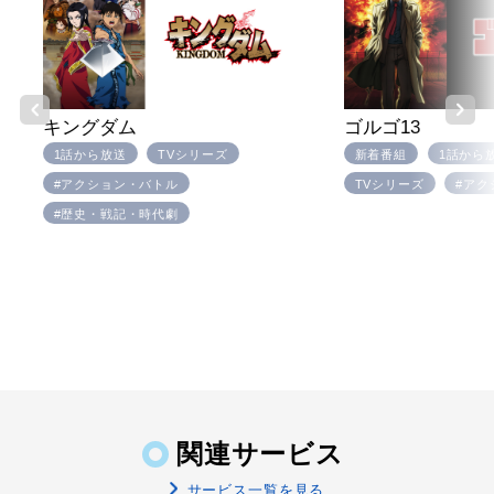
キングダム
ゴルゴ13
1話から放送
TVシリーズ
新着番組
1話から
#アクション・バトル
TVシリーズ
#アク
#歴史・戦記・時代劇
関連サービス
サービス一覧を見る