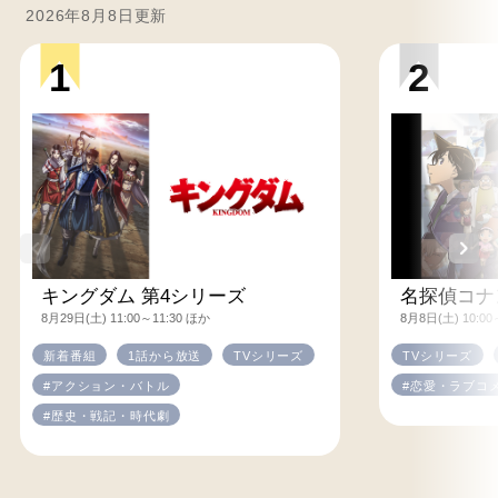
2026年8月8日更新
1
2
キングダム 第4シリーズ
名探偵コナ
8月29日(土) 11:00～11:30 ほか
8月8日(土) 10:00
新着番組
1話から放送
TVシリーズ
TVシリーズ
#アクション・バトル
#恋愛・ラブコ
#歴史・戦記・時代劇