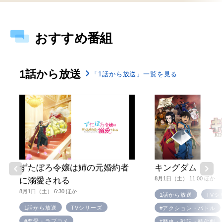
おすすめ番組
1話から放送
「1話から放送」一覧を見る
ずたぼろ令嬢は姉の元婚約者
キングダム
8月1日（土） 11:00 ほか
に溺愛される
8月1日（土） 6:30 ほか
1話から放送
TVシ
1話から放送
TVシリーズ
#アクション・バトル
#恋愛・ラブコメ
#歴史・戦記・時代劇