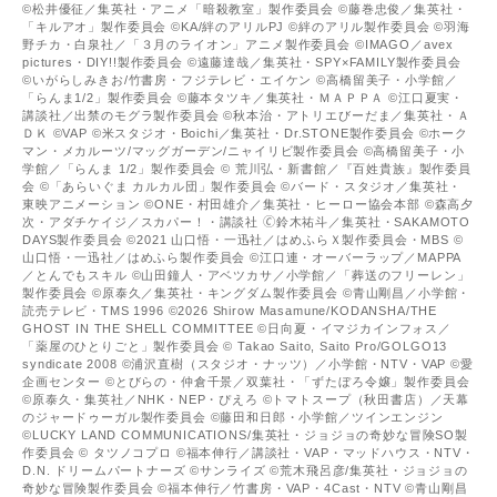
©松井優征／集英社・アニメ「暗殺教室」製作委員会 ©藤巻忠俊／集英社・
「キルアオ」製作委員会 ©KA/絆のアリルPJ ©絆のアリル製作委員会 ©羽海
野チカ・白泉社／「３月のライオン」アニメ製作委員会 ©IMAGO／avex
pictures・DIY!!製作委員会 ©遠藤達哉／集英社・SPY×FAMILY製作委員会
©いがらしみきお/竹書房・フジテレビ・エイケン ©高橋留美子・小学館／
「らんま1/2」製作委員会 ©藤本タツキ／集英社・ＭＡＰＰＡ ©江口夏実・
講談社／出禁のモグラ製作委員会 ©秋本治・アトリエびーだま／集英社・Ａ
ＤＫ ©VAP ©米スタジオ・Boichi／集英社・Dr.STONE製作委員会 ©ホーク
マン・メカルーツ/マッグガーデン/ニャイリビ製作委員会 ©高橋留美子・小
学館／「らんま 1/2」製作委員会 © 荒川弘・新書館／『百姓貴族』製作委員
会 ©「あらいぐま カルカル団」製作委員会 ©バード・スタジオ／集英社・
東映アニメーション ©ONE・村田雄介／集英社・ヒーロー協会本部 ©森高夕
次・アダチケイジ／スカパー！・講談社 🄫鈴木祐斗／集英社・SAKAMOTO
DAYS製作委員会 ©2021 山口悟・一迅社／はめふらＸ製作委員会・MBS ©
山口悟・一迅社／はめふら製作委員会 ©江口連・オーバーラップ／MAPPA
／とんでもスキル ©山田鐘人・アベツカサ／小学館／「葬送のフリーレン」
製作委員会 ©原泰久／集英社・キングダム製作委員会 ©青山剛昌／小学館・
読売テレビ・TMS 1996 ©2026 Shirow Masamune/KODANSHA/THE
GHOST IN THE SHELL COMMITTEE ©日向夏・イマジカインフォス／
「薬屋のひとりごと」製作委員会 © Takao Saito, Saito Pro/GOLGO13
syndicate 2008 ©浦沢直樹（スタジオ・ナッツ）／小学館・NTV・VAP ©愛
企画センター ©とびらの・仲倉千景／双葉社・「ずたぼろ令嬢」製作委員会
©原泰久・集英社／NHK・NEP・ぴえろ ©トマトスープ（秋田書店）／天幕
のジャードゥーガル製作委員会 ©藤田和日郎・小学館／ツインエンジン
©LUCKY LAND COMMUNICATIONS/集英社・ジョジョの奇妙な冒険SO製
作委員会 © タツノコプロ ©福本伸行／講談社・VAP・マッドハウス・NTV・
D.N. ドリームパートナーズ ©サンライズ ©荒木飛呂彦/集英社・ジョジョの
奇妙な冒険製作委員会 ©福本伸行／竹書房・VAP・4Cast・NTV ©青山剛昌