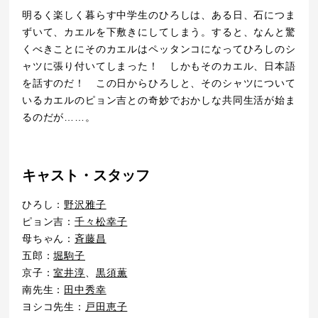
明るく楽しく暮らす中学生のひろしは、ある日、石につま
ずいて、カエルを下敷きにしてしまう。すると、なんと驚
くべきことにそのカエルはペッタンコになってひろしのシ
ャツに張り付いてしまった！ しかもそのカエル、日本語
を話すのだ！ この日からひろしと、そのシャツについて
いるカエルのピョン吉との奇妙でおかしな共同生活が始ま
るのだが……。
キャスト・スタッフ
ひろし：
野沢雅子
ピョン吉：
千々松幸子
母ちゃん：
斉藤昌
五郎：
堀駒子
京子：
室井淳
、
黒須薫
南先生：
田中秀幸
ヨシコ先生：
戸田恵子