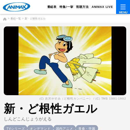
番組表
特集/一挙
視聴方法
ANIMAX LIVE
番組一覧
新・ど根性ガエル
(C) 吉沢やすみ（ど根性カンパニー） / (C) TMS 1981-1982
新・ど根性ガエル
しんどこんじょうがえる
TVシリーズ
オンデマンド
国内アニメ
青春・学園