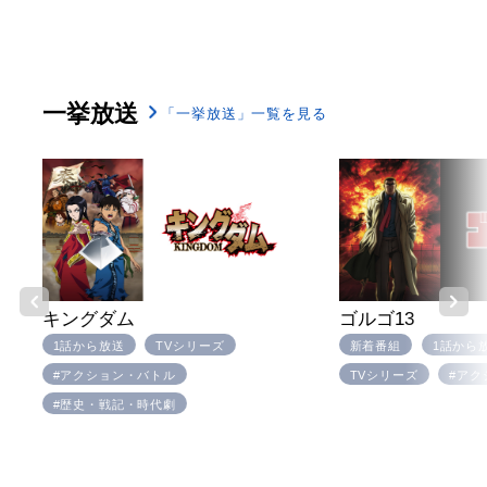
一挙放送
「一挙放送」一覧を見る
キングダム
ゴルゴ13
1話から放送
TVシリーズ
新着番組
1話から
#アクション・バトル
TVシリーズ
#アク
#歴史・戦記・時代劇