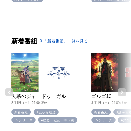
新着番組
「新着番組」一覧を見る
天幕のジャードゥーガル
ゴルゴ13
8月1日（土） 21:00 ほか
8月1日（土） 24:00 ほか
新着番組
1話から放送
新着番組
1話から
TVシリーズ
#歴史・戦記・時代劇
TVシリーズ
#アク