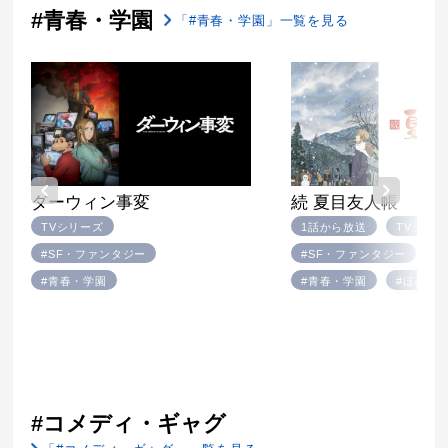
#青春・学園
「#青春・学園」一覧を見る
ダーウィン事変
続 夏目友人帳
TVシリーズ
1話から放送
TVシリ
#SF・ファンタジー
#SF・ファンタジー
#青春・学園
#青春・学園
#ほのぼ
#コメディ・ギャグ