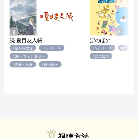
ぼのぼの
続 夏目友人帳
1話から放送
TVシリーズ
TVシリーズ
#コメデ
#SF・ファンタジー
#ほのぼの
#青春・学園
#ほのぼの
視聴方法