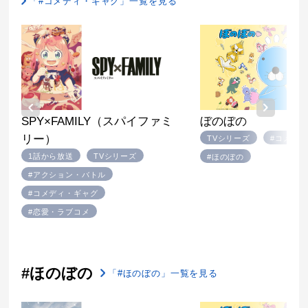
「#コメディ・ギャグ」一覧を見る
ぼのぼの
SPY×FAMILY（スパイファミ
リー）
TVシリーズ
#コメデ
1話から放送
TVシリーズ
#ほのぼの
#アクション・バトル
#コメディ・ギャグ
#恋愛・ラブコメ
#ほのぼの
「#ほのぼの」一覧を見る