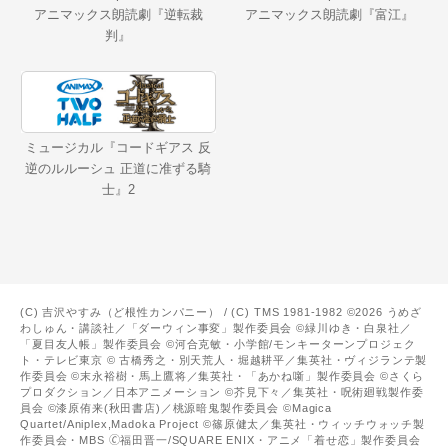
アニマックス朗読劇『逆転裁
アニマックス朗読劇『富江』
判』
ミュージカル『コードギアス 反
逆のルルーシュ 正道に准ずる騎
士』2
(C) 吉沢やすみ（ど根性カンパニー） / (C) TMS 1981-1982 ©2026 うめざ
わしゅん・講談社／「ダーウィン事変」製作委員会 ©緑川ゆき・白泉社／
「夏目友人帳」製作委員会 ©河合克敏・小学館/モンキーターンプロジェク
ト・テレビ東京 © 古橋秀之・別天荒人・堀越耕平／集英社・ヴィジランテ製
作委員会 ©末永裕樹・馬上鷹将／集英社・「あかね噺」製作委員会 ©さくら
プロダクション／日本アニメーション ©芥見下々／集英社・呪術廻戦製作委
員会 ©漆原侑来(秋田書店)／桃源暗鬼製作委員会 ©Magica
Quartet/Aniplex,Madoka Project ©篠原健太／集英社・ウィッチウォッチ製
作委員会・MBS 🄫福田晋一/SQUARE ENIX・アニメ「着せ恋」製作委員会