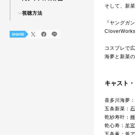
そして、新
視聴方法
『ヤングガン
CloverW
コスプレで
海夢と新菜
キャスト・
喜多川海夢
五条新菜：
乾紗寿叶：
乾心寿：
羊
五条薫：
斧