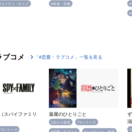
#コメディ・ギャグ
#青春・学園
ラブコメ
「#恋愛・ラブコメ」一覧を見る
LY（スパイファミリ
薬屋のひとりごと
1話から放送
TVシリーズ
TVシリーズ
#恋愛・ラブコメ
#ミステリー・推理