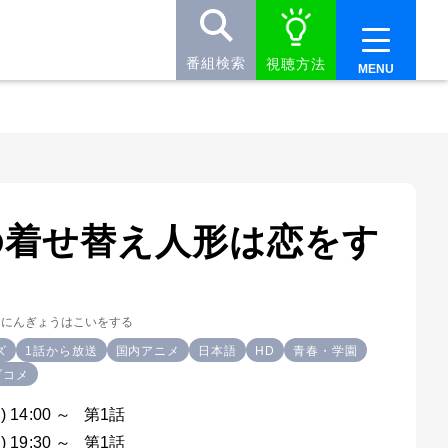
番組検索
視聴方法
の着せ替え人形は恋をす
えにんぎょうはこいをする
ズ
1話から放送
国内アニメ
日本語
HD
青春・学園
ブコメ
) 14:00 ～ 第1話
) 19:30 ～ 第1話