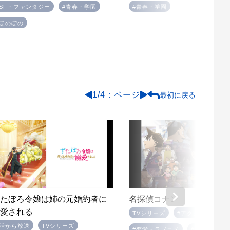
#SF・ファンタジー
#青春・学園
#青春・学園
#ほのぼの
1
/
4
最初に戻る
ずたぼろ令嬢は姉の元婚約者に
名探偵コナン
溺愛される
TVシリーズ
#アクション・バト
1話から放送
TVシリーズ
#恋愛・ラブコメ
#ミステリー