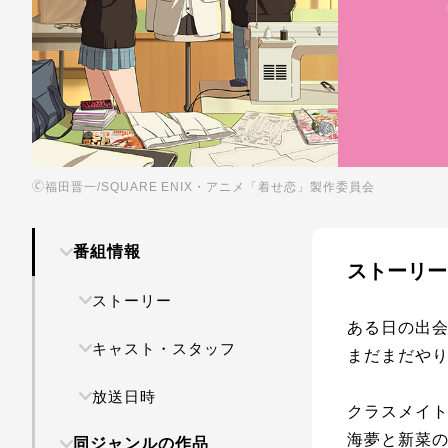
🄫福田晋一/SQUARE ENIX・アニメ「着せ恋」製作委員会
番組情報
ストーリー
ストーリー
ある日の出会
キャスト・スタッフ
まだまだや
放送日時
クラスメイ
海夢と新菜
同ジャンルの作品