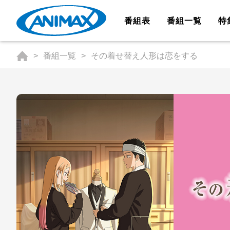
番組表
番組一覧
特
番組一覧
その着せ替え人形は恋をする