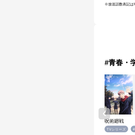
※放送話数表記は
#青春・
<HDリ
夏目友人帳
呪術廻戦
TVシリーズ
#SF・ファンタジー
TVシリーズ