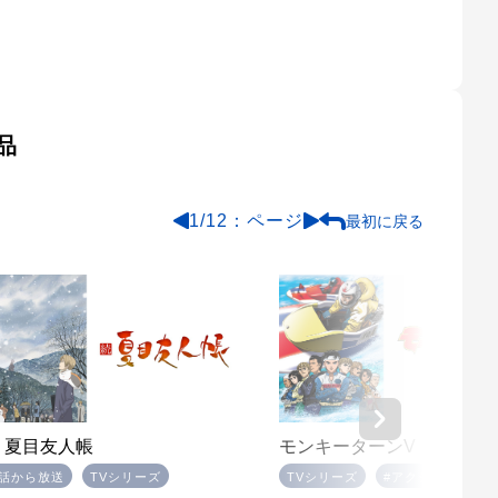
品
1
/
12
最初に戻る
 夏目友人帳
モンキーターンV
1話から放送
TVシリーズ
TVシリーズ
#アクション・バト