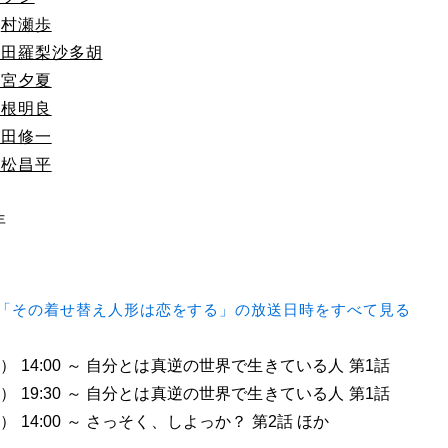
：
村瀬歩
武田羅梨沙多胡
雨宮夕夏
関根明良
内田修一
小松昌平
年
「その着せ替え人形は恋をする」の放送日時をすべて見る
火） 14:00 ～ 自分とは真逆の世界で生きている人 第1話
火） 19:30 ～ 自分とは真逆の世界で生きている人 第1話
） 14:00 ～ さっそく、しよっか？ 第2話 ほか