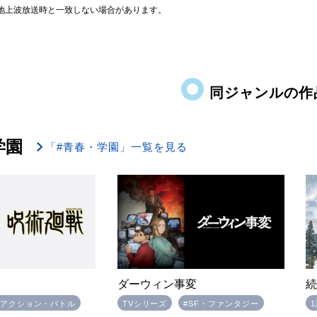
地上波放送時と一致しない場合があります。
同ジャンルの作
学園
「#青春・学園」一覧を見る
ダーウィン事変
続
#アクション・バトル
TVシリーズ
#SF・ファンタジー