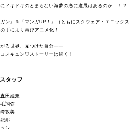
菜にドキドキのとまらない海夢の恋に進展はあるのか―！？
ガン』＆『マンガUP！』（ともにスクウェア・エニック
orksの手により再びアニメ化！
広がる世界、見つけた自分――
のコスキュン♡ストーリーは続く！
スタッフ
：
直田姫奈
石毛翔弥
種﨑敦美
宮妃那
アツシ