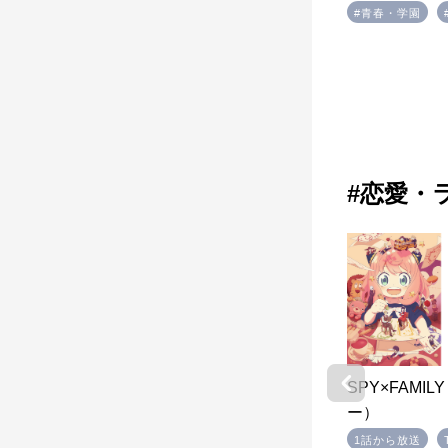
#青春・学園
#ほのぼの
#青春・学園
ャグ
#恋愛・
・いっ
planetarian ～ちいさなほしのゆ
SPY×FAMI
め～
ー）
オンデマンド
TVシリーズ
1話から放送