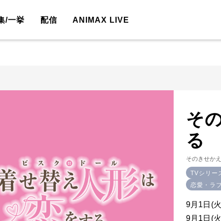
集/一挙
配信
ANIMAX LIVE
そ
る
そのきせか
TVシリー
恋愛・ラ
9月1日(火
9月1日(火