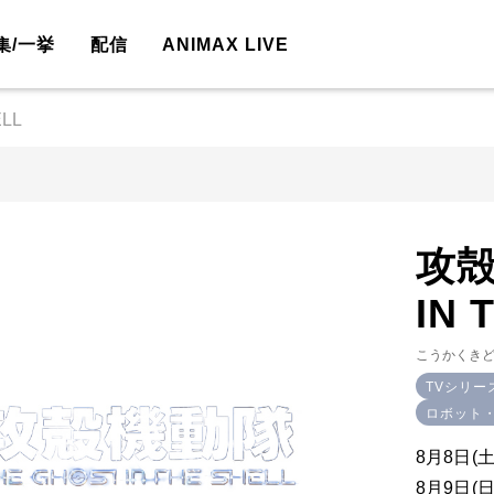
集/一挙
配信
ANIMAX LIVE
LL
攻殻
IN 
こうかくき
TVシリー
ロボット
8月8日(土
8月9日(日