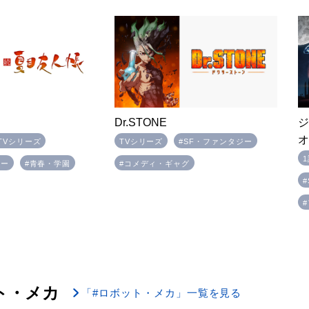
ジ
Dr.STONE
TVシリーズ
TVシリーズ
#SF・ファンタジー
ジー
#青春・学園
#コメディ・ギャグ
ト・メカ
「#ロボット・メカ」一覧を見る