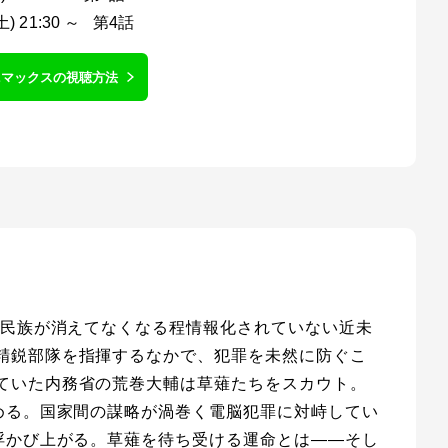
土) 21:30 ～ 第4話
ニマックスの視聴方法
や民族が消えてなくなる程情報化されていない近未
精鋭部隊を指揮するなかで、犯罪を未然に防ぐこ
ていた内務省の荒巻大輔は草薙たちをスカウト。
める。国家間の謀略が渦巻く電脳犯罪に対峙してい
浮かび上がる。草薙を待ち受ける運命とは――そし