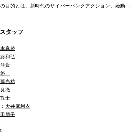
の目的とは。新時代のサイバーパンクアクション、始動――
スタッフ
坂本真綾
山路和弘
元洋貴
村悠一
後藤光祐
奈良徹
内敦士
ー：
大井麻利衣
金田朋子
年