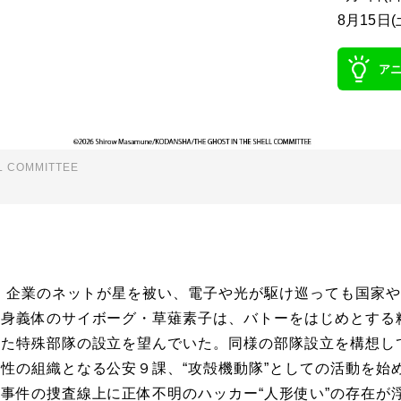
8月15日(
ア
L COMMITTEE
年。企業のネットが星を被い、電子や光が駆け巡っても国家
全身義体のサイボーグ・草薙素子は、バトーをはじめとする
した特殊部隊の設立を望んでいた。同様の部隊設立を構想し
性の組織となる公安９課、“攻殻機動隊”としての活動を始
事件の捜査線上に正体不明のハッカー“人形使い”の存在が