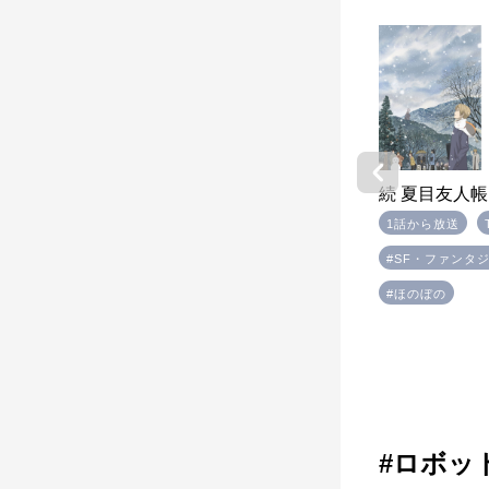
夏目友人帳
続 夏目友人帳
TVシリーズ
#SF・ファンタジー
1話から放送
#青春・学園
#ほのぼの
#SF・ファンタ
#ほのぼの
#ロボッ