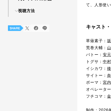
て、人形使い
視聴方法
キャスト・
草薙素子：
荒巻大輔：
バトー：
安
トグサ：
中
イシカワ：
サイトー：
ボーマ：
宮
オペレータ
フチコマ：
制作：2026