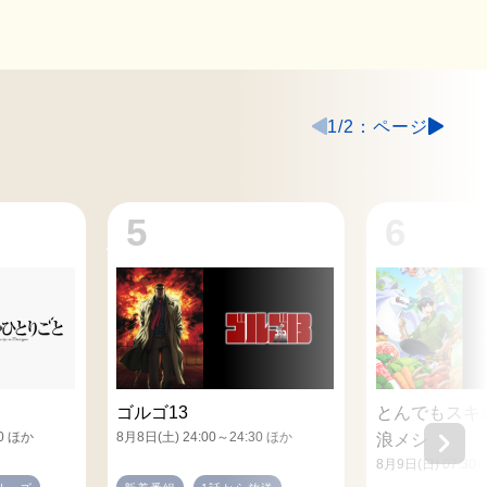
1
/
2
5
6
ゴルゴ13
とんでもスキ
30 ほか
8月8日(土) 24:00～24:30 ほか
浪メシ
8月9日(日) 07:30