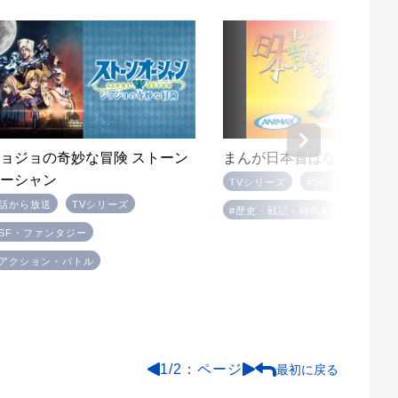
ョジョの奇妙な冒険 ストーン
まんが日本昔ばなし
オーシャン
TVシリーズ
#SF・ファンタジ
1話から放送
TVシリーズ
#歴史・戦記・時代劇
#SF・ファンタジー
#アクション・バトル
1
/
2
最初に戻る