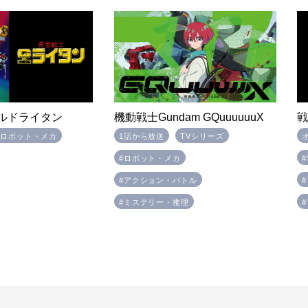
ルドライタン
機動戦士Gundam GQuuuuuuX
#ロボット・メカ
1話から放送
TVシリーズ
#ロボット・メカ
#アクション・バトル
#ミステリー・推理