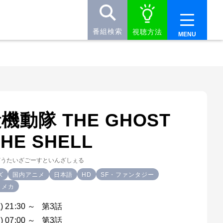
番組検索
視聴方法
機動隊 THE GHOST
THE SHELL
どうたいざごーすといんざしぇる
ズ
国内アニメ
日本語
HD
SF・ファンタジー
・メカ
) 21:30 ～ 第3話
) 07:00 ～ 第3話