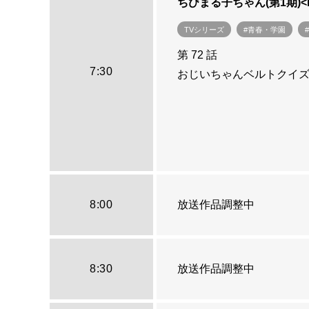
ちびまる子ちゃん(第1期)
TVシリーズ
#青春・学園
第 72 話
7:30
おじいちゃんベルトクイ
8:00
放送作品調整中
8:30
放送作品調整中