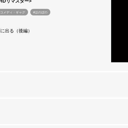
<HDリマスター>
#コメディ・ギャグ
#ほのぼの
ズに出る（後編）