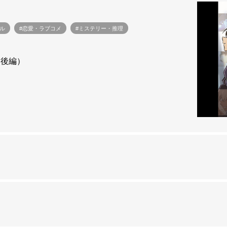
ル
#恋愛・ラブコメ
#ミステリー・推理
（後編）