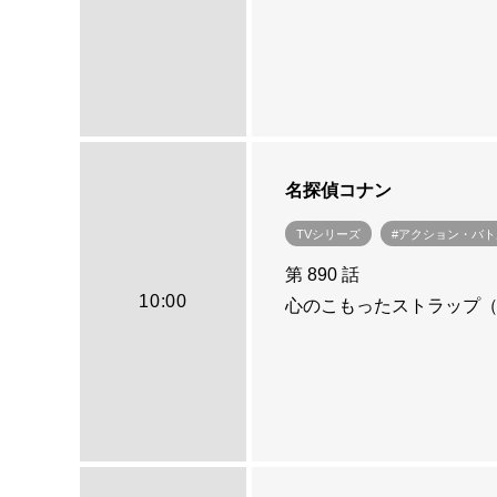
名探偵コナン
TVシリーズ
#アクション・バト
第 890 話
10:00
心のこもったストラップ