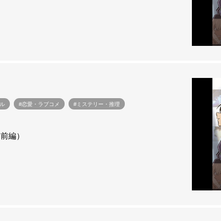
ル
#恋愛・ラブコメ
#ミステリー・推理
（前編）