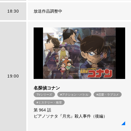
18:30
放送作品調整中
19:00
名探偵コナン
TVシリーズ
#アクション・バトル
#恋愛・ラブコメ
#ミステリー・推理
第 964 話
ピアノソナタ『月光』殺人事件（後編）