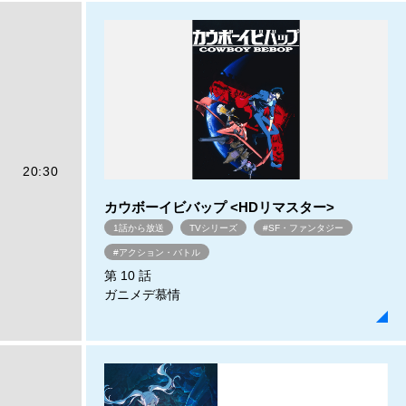
20:30
カウボーイビバップ <HDリマスター>
1話から放送
TVシリーズ
#SF・ファンタジー
#アクション・バトル
第 10 話
ガニメデ慕情