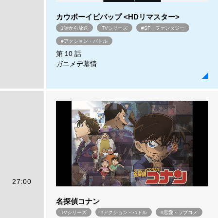
カウボーイビバップ <HDリマスター>
1話から放送
TVシリーズ
#SF・ファンタジー
#アクション・バトル
第 10 話
ガニメデ慕情
27:00
名探偵コナン
TVシリーズ
#アクション・バトル
#恋愛・ラブコメ