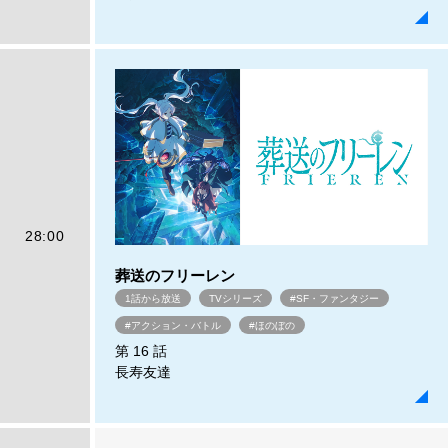
28:00
葬送のフリーレン
1話から放送
TVシリーズ
#SF・ファンタジー
#アクション・バトル
#ほのぼの
第 16 話
長寿友達