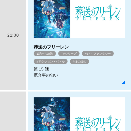
21:00
葬送のフリーレン
1話から放送
TVシリーズ
#SF・ファンタジー
#アクション・バトル
#ほのぼの
第 15 話
厄介事の匂い