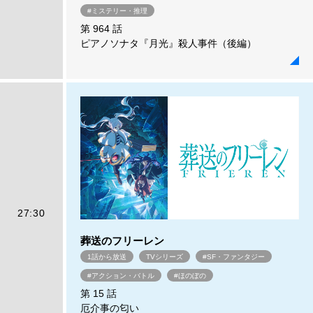
#ミステリー・推理
第 964 話
ピアノソナタ『月光』殺人事件（後編）
27:30
葬送のフリーレン
1話から放送
TVシリーズ
#SF・ファンタジー
#アクション・バトル
#ほのぼの
第 15 話
厄介事の匂い