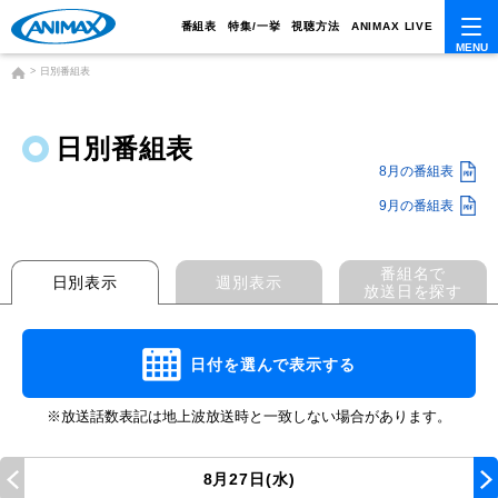
番組表
特集/一挙
視聴方法
ANIMAX LIVE
日別番組表
日別番組表
8月の番組表
9月の番組表
番組名で
日別表示
週別表示
放送日を探す
日付を選んで表示する
※放送話数表記は地上波放送時と一致しない場合があります。
8月27日(水)