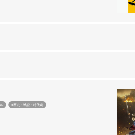
ル
#歴史・戦記・時代劇