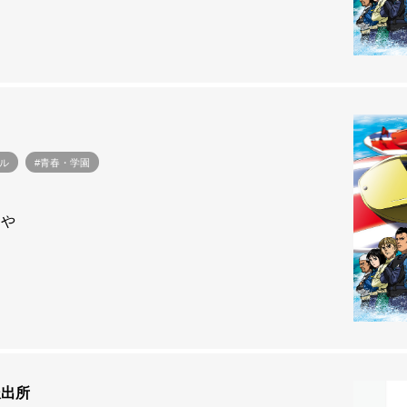
ル
#青春・学園
んや
派出所