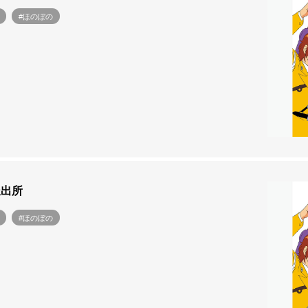
#ほのぼの
派出所
#ほのぼの