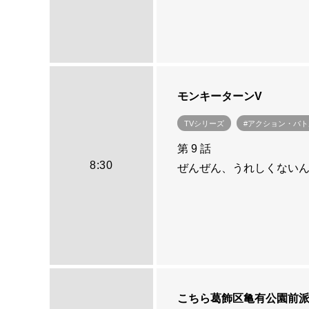
モンキーターンV
TVシリーズ
#アクション・バト
第 9 話
8:30
ぜんぜん、うれしくない
こちら葛飾区亀有公園前