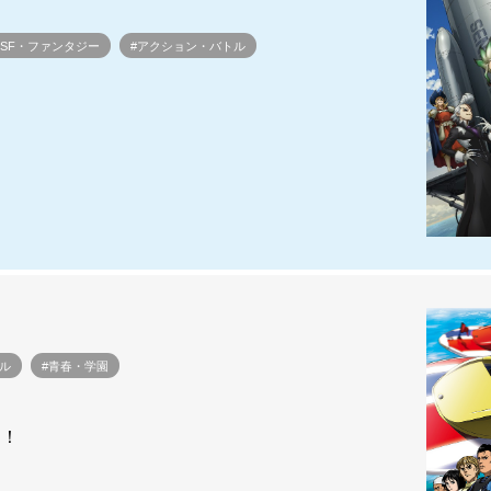
#SF・ファンタジー
#アクション・バトル
ル
#青春・学園
る！