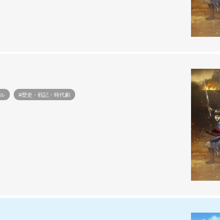
ル
#歴史・戦記・時代劇