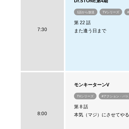
Dr.STONE第4期
1話から放送
TVシリーズ
第 22 話
7:30
また逢う日まで
モンキーターンV
TVシリーズ
#アクション・バト
第 8 話
8:00
本気（マジ）にさせてや