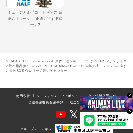
ミュージカル『コードギアス 反
逆のルルーシュ 正道に准ずる騎
士』2
© SAMG. All rights reserved. 原作：モンキー・パンチ ©TMS ©サンライズ
©荒木飛呂彦＆LUCKY LAND COMMUNICATIONS/集英社・ジョジョの奇妙
な冒険SC製作委員会 ©愛企画センター
×
使用条件
ソーシャルメディアポリシー
個人情報保護方針
番組審議委員会議事録
放送番組の編集の基準
×
グループチャンネル