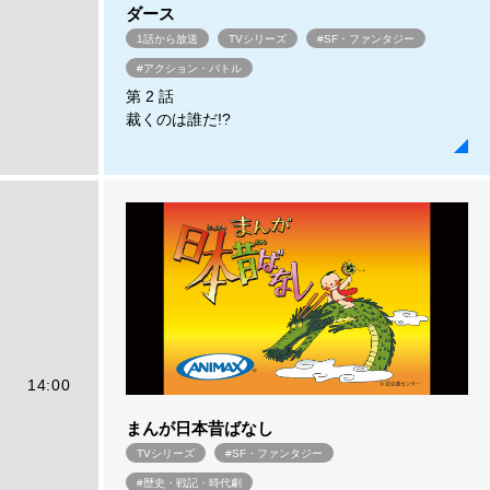
ダース
1話から放送
TVシリーズ
#SF・ファンタジー
#アクション・バトル
第 2 話
裁くのは誰だ!?
14:00
まんが日本昔ばなし
TVシリーズ
#SF・ファンタジー
#歴史・戦記・時代劇