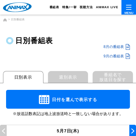
番組表
特集/一挙
視聴方法
ANIMAX LIVE
日別番組表
日別番組表
8月の番組表
9月の番組表
番組名で
日別表示
週別表示
放送日を探す
日付を選んで表示する
※放送話数表記は地上波放送時と一致しない場合があります。
5月7日(木)