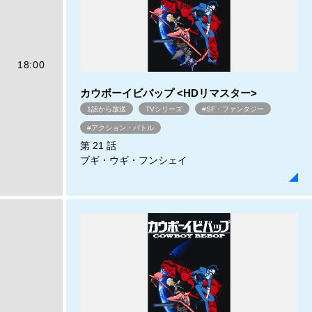
18:00
カウボーイビバップ <HDリマスター>
1話から放送
TVシリーズ
#SF・ファンタジー
#アクション・バトル
第 21 話
ブギ・ウギ・フンシェイ