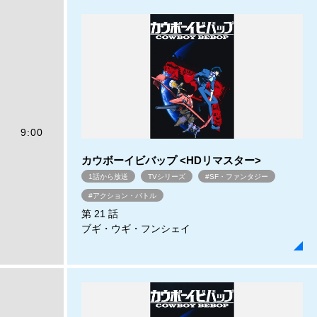
9:00
カウボーイビバップ <HDリマスター>
1話から放送
TVシリーズ
#SF・ファンタジー
#アクション・バトル
第 21 話
ブギ・ウギ・フンシェイ