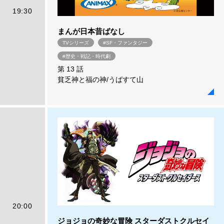
19:30
まんが日本昔ばなし
TVシリーズ
#SF・ファンタジー
#歴史・戦記・時代劇
第 13 話
貧乏神と福の神/うばすて山
20:00
ジョジョの奇妙な冒険 スターダストクルセイ