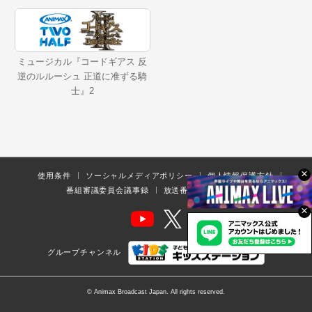
ミュージカル『コードギアス 反
逆のルルーシュ 正道に准ずる騎
士』2
×
使用条件
ソーシャルメディアポリシー
個人情報保護方針
番組審議委員会議事録
放送番組の編集の基準
×
グループチャンネル
© Animax Broadcast Japan. All rights reserved.