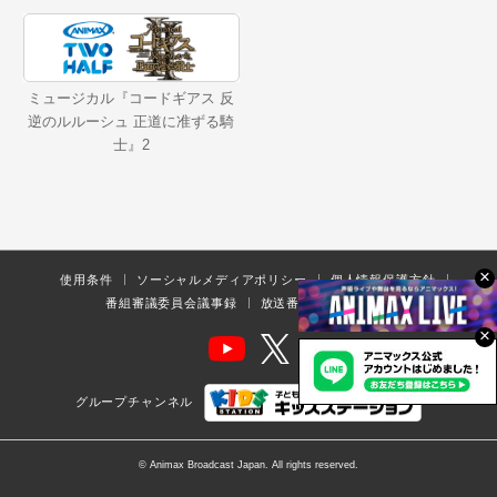
ミュージカル『コードギアス 反
逆のルルーシュ 正道に准ずる騎
士』2
×
使用条件
ソーシャルメディアポリシー
個人情報保護方針
番組審議委員会議事録
放送番組の編集の基準
×
グループチャンネル
© Animax Broadcast Japan. All rights reserved.