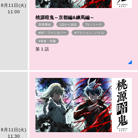
8月11日(火)
11:00
桃源暗鬼～京都編&練馬編～
新着番組
1話から放送
TVシリーズ
#SF・ファンタジー
#アクション・バトル
#青春・学園
第 1 話
8月11日(火)
11:30