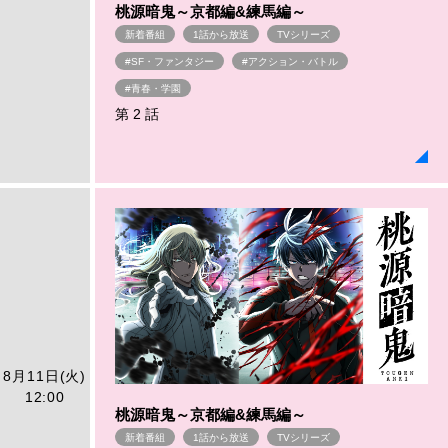
桃源暗鬼～京都編&練馬編～
新着番組
1話から放送
TVシリーズ
#SF・ファンタジー
#アクション・バトル
#青春・学園
第 2 話
8月11日(火)
12:00
桃源暗鬼～京都編&練馬編～
新着番組
1話から放送
TVシリーズ