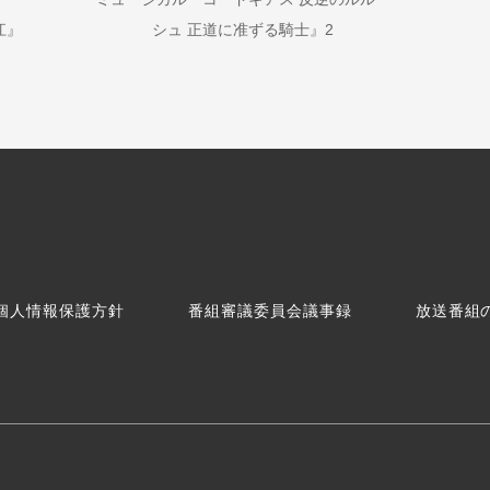
江』
シュ 正道に准ずる騎士』2
個人情報保護方針
番組審議委員会議事録
放送番組