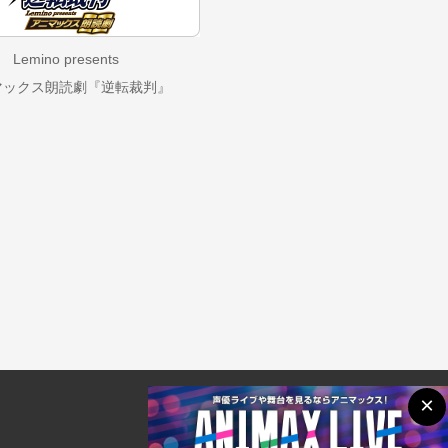
Lemino presents
マックス朗読劇『逆転裁判』
×