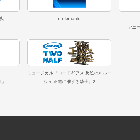
典
e-elements
アニ
ミュージカル『コードギアス 反逆のルルー
江』
シュ 正道に准ずる騎士』2