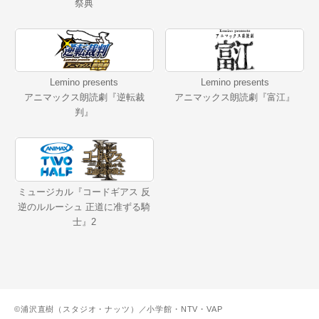
祭典
Lemino presents
Lemino presents
アニマックス朗読劇『逆転裁
アニマックス朗読劇『富江』
判』
ミュージカル『コードギアス 反
逆のルルーシュ 正道に准ずる騎
士』2
©浦沢直樹（スタジオ・ナッツ）／小学館・NTV・VAP