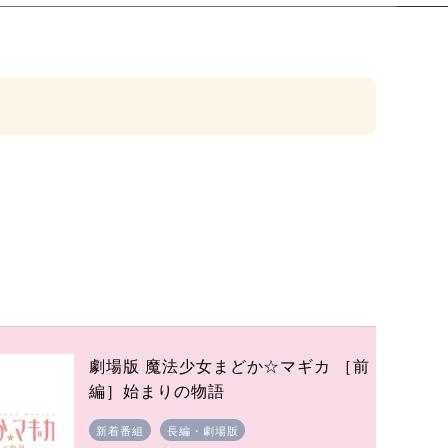
劇場版 魔法少女まどか☆マギカ ［前
編］始まりの物語
新着番組
長編・劇場版