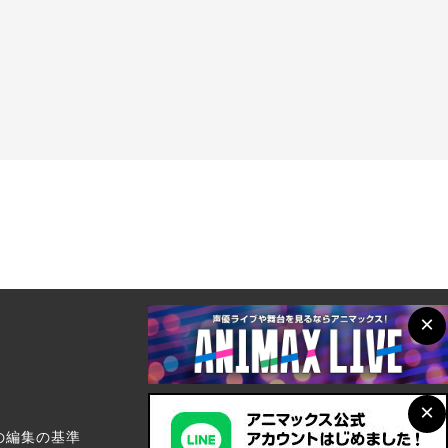
×
×
の編集の基準