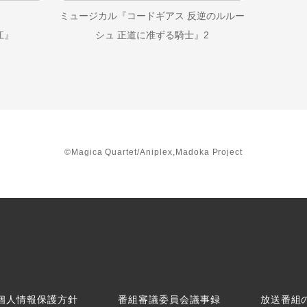
ミュージカル『コードギアス 反逆のルルー
江』
シュ 正道に准ずる騎士』2
©Magica Quartet/Aniplex,Madoka Project
個人情報保護方針
番組審議委員会議事録
放送番組