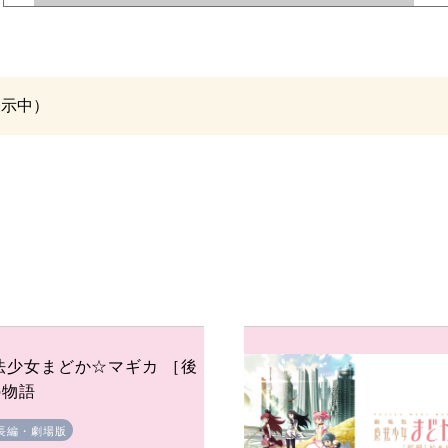
を表示中）
法少女まどか☆マギカ ［後
の物語
長編・劇場版