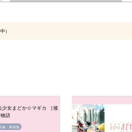
示中）
法少女まどか☆マギカ ［後
の物語
長編・劇場版