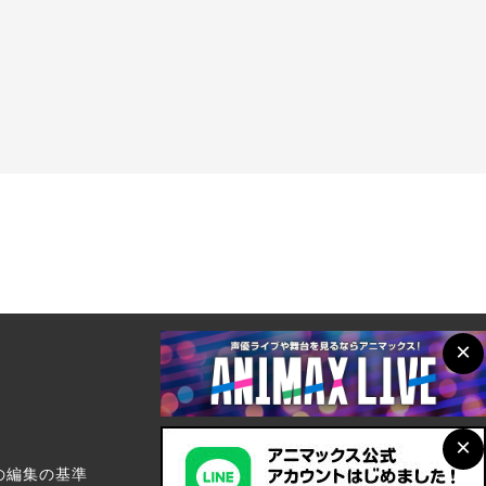
×
×
の編集の基準