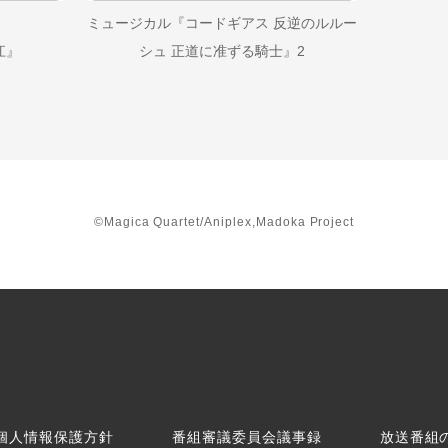
ミュージカル『コードギアス 反逆のルルー
江』
シュ 正道に准ずる騎士』2
©Magica Quartet/Aniplex,Madoka Project
個人情報保護方針
番組審議委員会議事録
放送番組