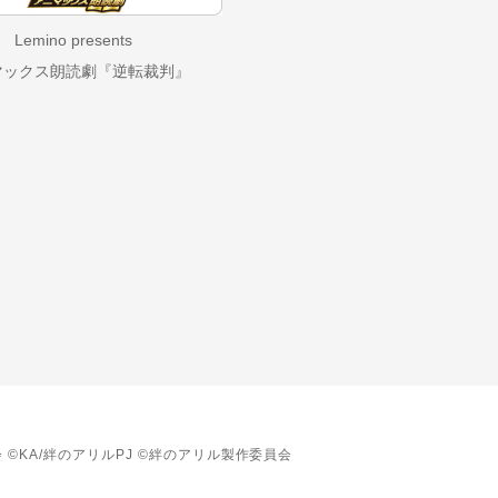
Lemino presents
マックス朗読劇『逆転裁判』
KA/絆のアリルPJ ©絆のアリル製作委員会