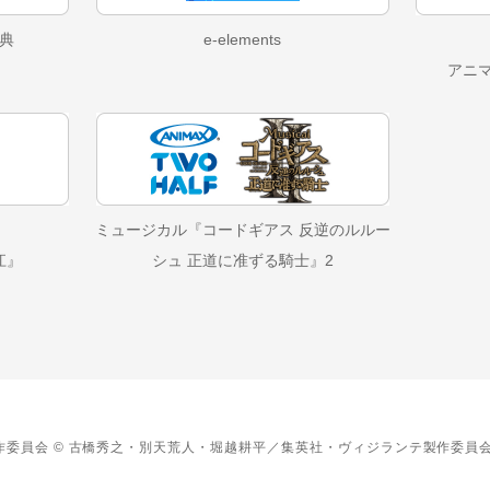
典
e-elements
アニ
ミュージカル『コードギアス 反逆のルルー
江』
シュ 正道に准ずる騎士』2
委員会 © 古橋秀之・別天荒人・堀越耕平／集英社・ヴィジランテ製作委員会 ©