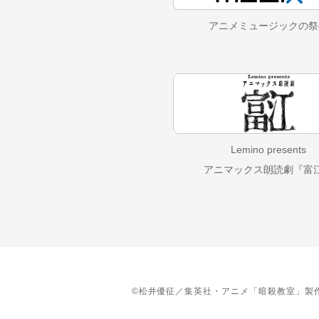
アニメミュージックの
祭
Lemino presents
アニマックス朗読劇『富
©松井優征／集英社・アニメ「暗殺教室」製作