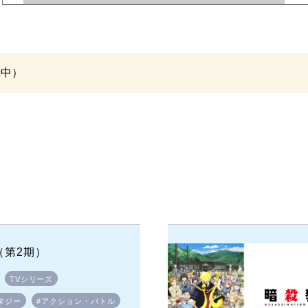
示中）
（第2期）
TVシリーズ
タジー
#アクション・バトル