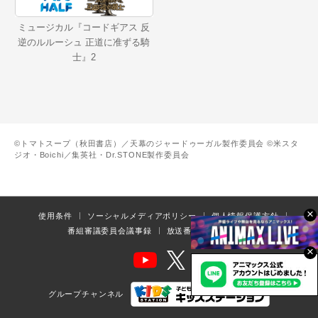
ミュージカル『コードギアス 反
逆のルルーシュ 正道に准ずる騎
士』2
©トマトスープ（秋田書店）／天幕のジャードゥーガル製作委員会 ©米スタ
ジオ・Boichi／集英社・Dr.STONE製作委員会
×
使用条件
ソーシャルメディアポリシー
個人情報保護方針
番組審議委員会議事録
放送番組の編集の基準
×
グループチャンネル