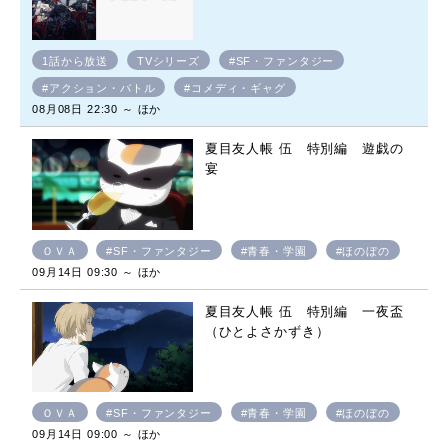
1話から放送
TVシリーズ
#SF・ファンタジー
#アクション・バトル
#コメディ・ギャグ
08月08日 22:30 ～ ほか
夏目友人帳 伍 特別編 遊戯の
宴
ＯＶＡ
#SF・ファンタジー
#青春・学園
#ほのぼの
09月14日 09:30 ～ ほか
夏目友人帳 伍 特別編 一夜盃
（ひとよさかずき）
ＯＶＡ
#SF・ファンタジー
#青春・学園
#ほのぼの
09月14日 09:00 ～ ほか