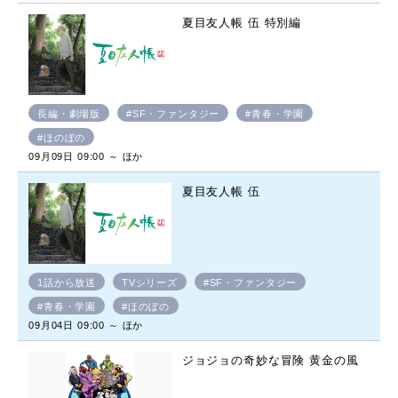
夏目友人帳 伍 特別編
長編・劇場版
#SF・ファンタジー
#青春・学園
#ほのぼの
09月09日 09:00 ～ ほか
夏目友人帳 伍
1話から放送
TVシリーズ
#SF・ファンタジー
#青春・学園
#ほのぼの
09月04日 09:00 ～ ほか
ジョジョの奇妙な冒険 黄金の風