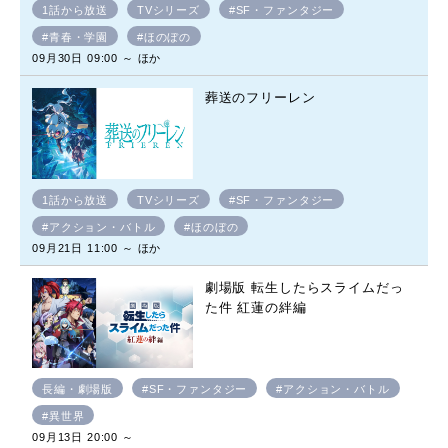
1話から放送
TVシリーズ
#SF・ファンタジー
#青春・学園
#ほのぼの
09月30日 09:00 ～ ほか
葬送のフリーレン
1話から放送
TVシリーズ
#SF・ファンタジー
#アクション・バトル
#ほのぼの
09月21日 11:00 ～ ほか
劇場版 転生したらスライムだっ
た件 紅蓮の絆編
長編・劇場版
#SF・ファンタジー
#アクション・バトル
#異世界
09月13日 20:00 ～