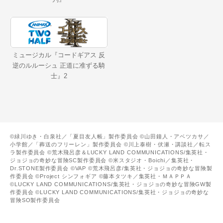
ミュージカル『コードギアス 反
逆のルルーシュ 正道に准ずる騎
士』2
©緑川ゆき・白泉社／「夏目友人帳」製作委員会 ©山田鐘人・アベツカサ／
小学館／「葬送のフリーレン」製作委員会 ©川上泰樹・伏瀬・講談社／転ス
ラ製作委員会 ©荒木飛呂彦＆LUCKY LAND COMMUNICATIONS/集英社・
ジョジョの奇妙な冒険SC製作委員会 ©米スタジオ・Boichi／集英社・
Dr.STONE製作委員会 ©VAP ©荒木飛呂彦/集英社・ジョジョの奇妙な冒険製
作委員会 ©Project シンフォギア ©藤本タツキ／集英社・ＭＡＰＰＡ
©LUCKY LAND COMMUNICATIONS/集英社・ジョジョの奇妙な冒険GW製
作委員会 ©LUCKY LAND COMMUNICATIONS/集英社・ジョジョの奇妙な
冒険SO製作委員会