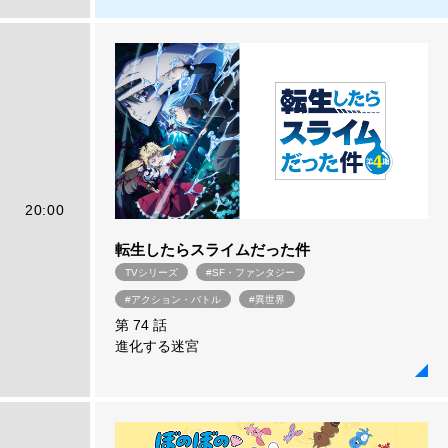
20:00
転生したらスライムだった件
TVシリーズ
#SF・ファンタジー
#アクション・バトル
#異世界
第 74 話
進化する迷宮