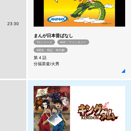
23:30
まんが日本昔ばなし
TVシリーズ
#SF・ファンタジー
#歴史・戦記・時代劇
第 4 話
分福茶釜/火男