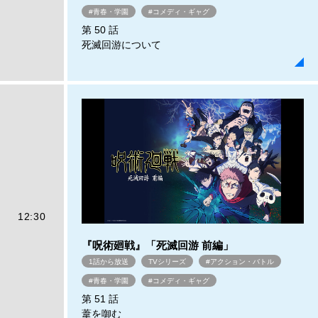
#青春・学園
#コメディ・ギャグ
第 50 話
死滅回游について
12:30
『呪術廻戦』「死滅回游 前編」
1話から放送
TVシリーズ
#アクション・バトル
#青春・学園
#コメディ・ギャグ
第 51 話
葦を啣む