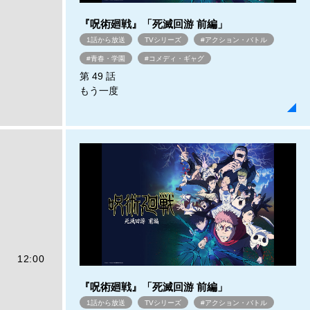
『呪術廻戦』「死滅回游 前編」
1話から放送
TVシリーズ
#アクション・バトル
#青春・学園
#コメディ・ギャグ
第 49 話
もう一度
12:00
『呪術廻戦』「死滅回游 前編」
1話から放送
TVシリーズ
#アクション・バトル