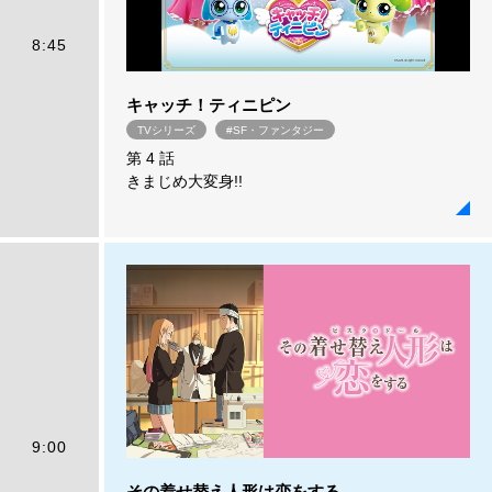
8:45
キャッチ！ティニピン
TVシリーズ
#SF・ファンタジー
第 4 話
きまじめ大変身!!
9:00
その着せ替え人形は恋をする