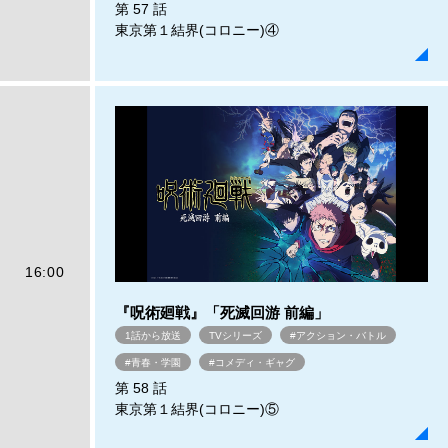
第 57 話
東京第１結界(コロニー)④
16:00
『呪術廻戦』「死滅回游 前編」
1話から放送
TVシリーズ
#アクション・バトル
#青春・学園
#コメディ・ギャグ
第 58 話
東京第１結界(コロニー)⑤