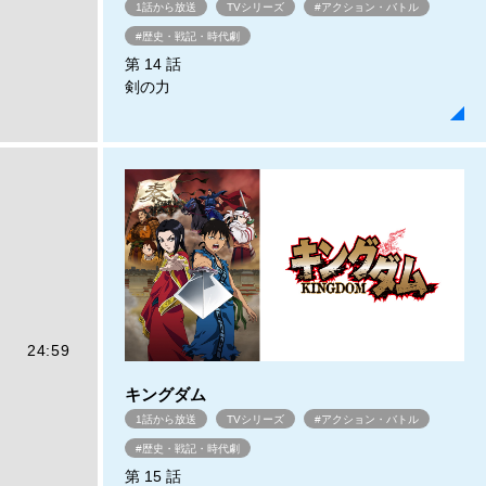
1話から放送
TVシリーズ
#アクション・バトル
#歴史・戦記・時代劇
第 14 話
剣の力
24:59
キングダム
1話から放送
TVシリーズ
#アクション・バトル
#歴史・戦記・時代劇
第 15 話