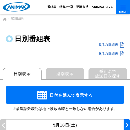
番組表
特集/一挙
視聴方法
ANIMAX LIVE
日別番組表
日別番組表
8月の番組表
9月の番組表
番組名で
日別表示
週別表示
放送日を探す
日付を選んで表示する
※放送話数表記は地上波放送時と一致しない場合があります。
5月16日(土)