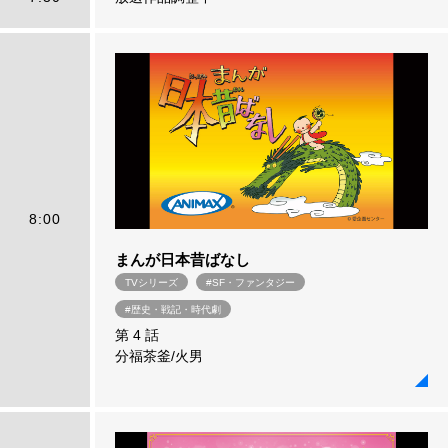
8:00
まんが日本昔ばなし
TVシリーズ
#SF・ファンタジー
#歴史・戦記・時代劇
第 4 話
分福茶釜/火男