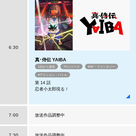
6:30
真･侍伝 YAIBA
1話から放送
TVシリーズ
#SF・ファンタジー
#アクション・バトル
第 14 話
忍者小太郎現る！
7:00
放送作品調整中
7:30
放送作品調整中