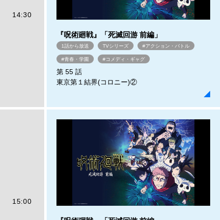
14:30
『呪術廻戦』「死滅回游 前編」
1話から放送
TVシリーズ
#アクション・バトル
#青春・学園
#コメディ・ギャグ
第 55 話
東京第１結界(コロニー)②
15:00