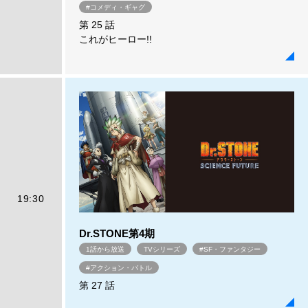
#コメディ・ギャグ
第 25 話
これがヒーロー!!
19:30
Dr.STONE第4期
1話から放送
TVシリーズ
#SF・ファンタジー
#アクション・バトル
第 27 話