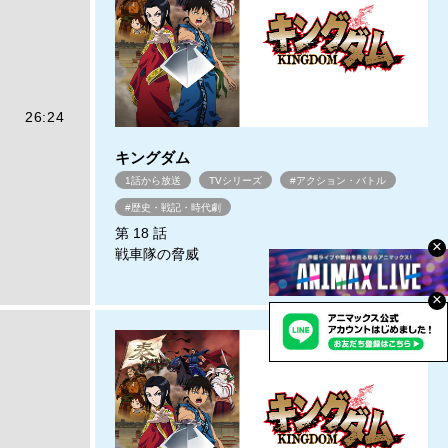
26:24
キングダム
1話から放送
TVシリーズ
#アクション・バトル
#歴史・戦記・時代劇
第 18 話
×
戦車隊の脅威
×