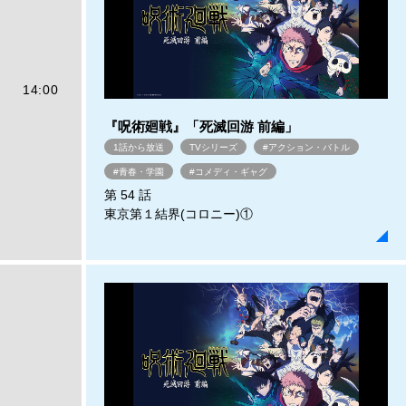
14:00
『呪術廻戦』「死滅回游 前編」
1話から放送
TVシリーズ
#アクション・バトル
#青春・学園
#コメディ・ギャグ
第 54 話
東京第１結界(コロニー)①