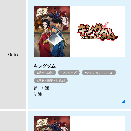
25:57
キングダム
1話から放送
TVシリーズ
#アクション・バトル
#歴史・戦記・時代劇
第 17 話
初陣