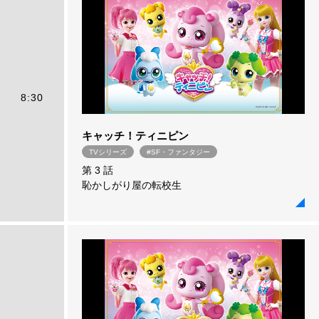
8:30
キャッチ！ティニピン
TVシリーズ
#SF・ファンタジー
第 3 話
恥かしがり屋の転校生