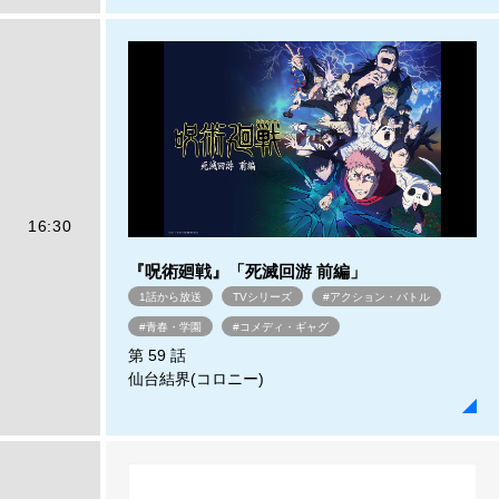
16:30
『呪術廻戦』「死滅回游 前編」
1話から放送
TVシリーズ
#アクション・バトル
#青春・学園
#コメディ・ギャグ
第 59 話
仙台結界(コロニー)