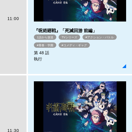
11:00
『呪術廻戦』「死滅回游 前編」
1話から放送
TVシリーズ
#アクション・バトル
#青春・学園
#コメディ・ギャグ
第 48 話
執行
11:30