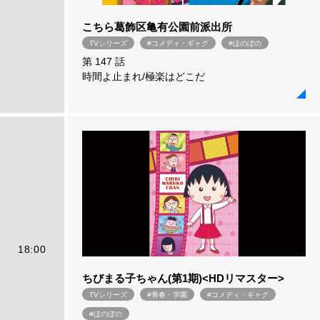
こちら葛飾区亀有公園前派出所
TVシリーズ
#コメディ・ギャグ
#ほのぼの
第 147 話
時間よ止まれ/極楽はどこだ
18:00
ちびまる子ちゃん(第1期)<HDリマスター>
TVシリーズ
#青春・学園
#コメディ・ギャグ
#ほのぼの