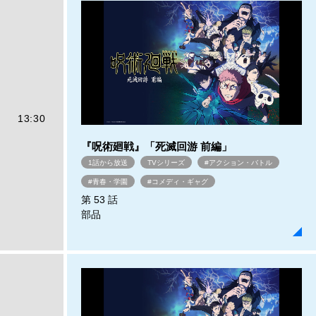
13:30
『呪術廻戦』「死滅回游 前編」
1話から放送
TVシリーズ
#アクション・バトル
#青春・学園
#コメディ・ギャグ
第 53 話
部品