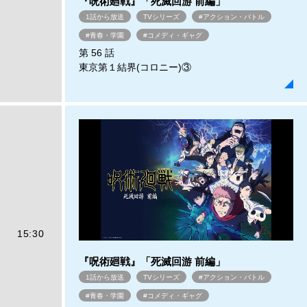
『呪術廻戦』「死滅回游 前編」
1話から放送
TVシリーズ
#アクション・バトル
#青春・学園
#コメディ・ギャグ
第 56 話
東京第１結界(コロニー)③
15:30
『呪術廻戦』「死滅回游 前編」
1話から放送
TVシリーズ
#アクション・バトル
#青春・学園
#コメディ・ギャグ