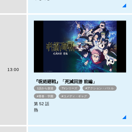
13:00
『呪術廻戦』「死滅回游 前編」
1話から放送
TVシリーズ
#アクション・バトル
#青春・学園
#コメディ・ギャグ
第 52 話
熱