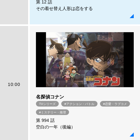
第 12 話
その着せ替え人形は恋をする
10:00
名探偵コナン
TVシリーズ
#アクション・バトル
#恋愛・ラブコメ
#ミステリー・推理
第 994 話
空白の一年（後編）