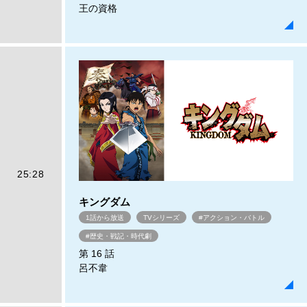
王の資格
25:28
キングダム
1話から放送
TVシリーズ
#アクション・バトル
#歴史・戦記・時代劇
第 16 話
呂不韋