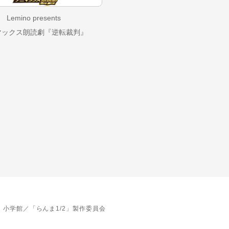
Lemino presents
マックス朗読劇『逆転裁判』
・小学館／「らんま1/2」製作委員会