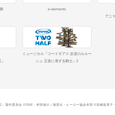
典
e-elements
アニ
ミュージカル『コードギアス 反逆のルルー
江』
シュ 正道に准ずる騎士』2
/2」製作委員会 ©ONE・村田雄介／集英社・ヒーロー協会本部 ©高橋留美子