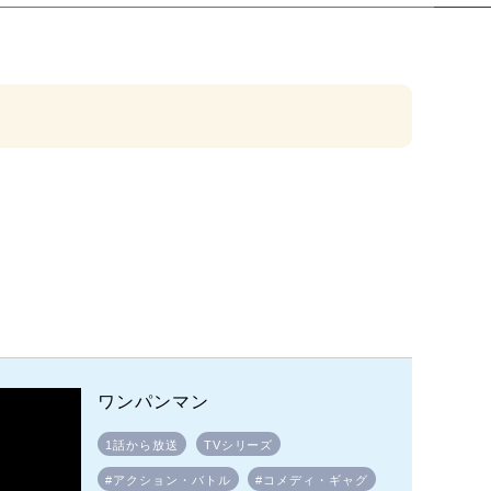
ワンパンマン
1話から放送
TVシリーズ
#アクション・バトル
#コメディ・ギャグ