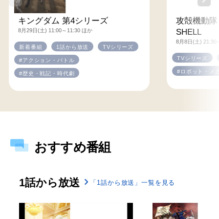
キングダム 第4シリーズ
攻殻機動隊 T
8月29日(土) 11:00～11:30 ほか
SHELL
8月8日(土) 21:30
新着番組
1話から放送
TVシリーズ
TVシリーズ
#アクション・バトル
#ロボット・メ
#歴史・戦記・時代劇
おすすめ番組
1話から放送
「1話から放送」一覧を見る