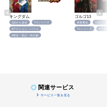
キングダム
ゴルゴ13
1話から放送
TVシリーズ
新着番組
1話から
#アクション・バトル
TVシリーズ
#アク
#歴史・戦記・時代劇
関連サービス
サービス一覧を見る