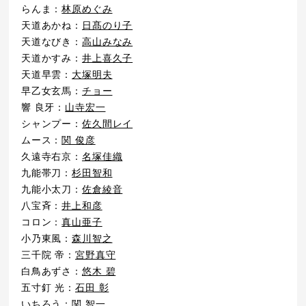
らんま：
林原めぐみ
天道あかね：
日髙のり子
天道なびき：
高山みなみ
天道かすみ：
井上喜久子
天道早雲：
大塚明夫
早乙女玄馬：
チョー
響 良牙：
山寺宏一
シャンプー：
佐久間レイ
ムース：
関 俊彦
久遠寺右京：
名塚佳織
九能帯刀：
杉田智和
九能小太刀：
佐倉綾音
八宝斉：
井上和彦
コロン：
真山亜子
小乃東風：
森川智之
三千院 帝：
宮野真守
白鳥あずさ：
悠木 碧
五寸釘 光：
石田 彰
いちろう：
関 智一