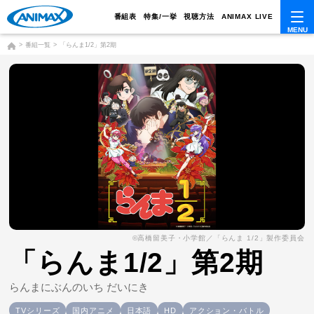
番組表
特集/一挙
視聴方法
ANIMAX LIVE
番組一覧
「らんま1/2」第2期
©高橋留美子・小学館／「らんま 1/2」製作委員会
「らんま1/2」第2期
らんまにぶんのいち だいにき
TVシリーズ
国内アニメ
日本語
HD
アクション・バトル