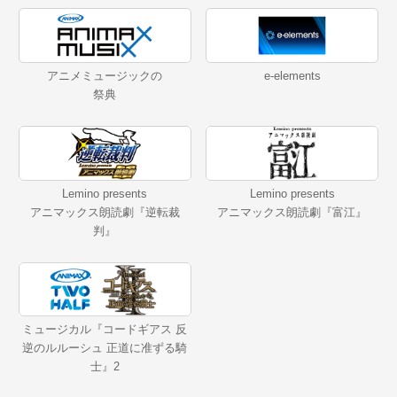
アニメミュージックの
e-elements
祭典
Lemino presents
Lemino presents
アニマックス朗読劇『逆転裁
アニマックス朗読劇『富江』
判』
ミュージカル『コードギアス 反
逆のルルーシュ 正道に准ずる騎
士』2