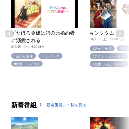
ずたぼろ令嬢は姉の元婚約者
キングダム
8月1日（土） 11:00 ほか
に溺愛される
8月1日（土） 6:30 ほか
1話から放送
TVシ
1話から放送
TVシリーズ
#アクション・バトル
#恋愛・ラブコメ
#歴史・戦記・時代劇
新着番組
「新着番組」一覧を見る