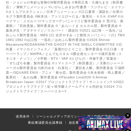
社・ジョジョの奇妙な冒険GW製作委員会 ©車田正美・久織ちまき（秋田書
店）／東映アニメーション ©いがらしみきお/竹書房・フジテレビ・エイケン
©さくらプロダクション／日本アニメーション ©江口夏実・講談社／出禁の
モグラ製作委員会 ©秋本治・アトリエびーだま／集英社・ＡＤＫ ©VAP ©ホ
ークマン・メカルーツ/マッグガーデン/ニャイリビ製作委員会 © 荒川弘・新
書館／『百姓貴族』製作委員会 ©「あらいぐま カルカル団」製作委員会 ©
森高夕次・アダチケイジ／スカパー！・講談社 ©2021 山口悟・一迅社／は
めふらＸ製作委員会・MBS (C) 吉沢やすみ（ど根性カンパニー） / (C) TMS
1981-1982 ©山口悟・一迅社／はめふら製作委員会 ©2026 Shirow
Masamune/KODANSHA/THE GHOST IN THE SHELL COMMITTEE ©日
向夏・イマジカインフォス／「薬屋のひとりごと」製作委員会 ©江口連・オ
ーバーラップ／MAPPA／とんでもスキル ©愛企画センター ©浦沢直樹（ス
タジオ・ナッツ）／小学館・NTV・VAP ©とびらの・仲倉千景／双葉社・
「ずたぼろ令嬢」製作委員会 ©トマトスープ（秋田書店）／天幕のジャード
ゥーガル製作委員会 ©緑川ゆき・白泉社／「夏目友人帳」製作委員会 🄫福田
晋一/SQUARE ENIX・アニメ「着せ恋」製作委員会 ©末永裕樹・馬上鷹将／
集英社・「あかね噺」製作委員会 ©Paradox Live2026 © Animax
Broadcast Japan. ©2017 プロジェクトラブライブ！サンシャイン!! ©2022
プロジェクトラブライブ！虹ヶ咲学園スクールアイドル同好会 ©2024 プロ
ジェクトラブライブ！スーパースター‼
×
使用条件
ソーシャルメディアポリシー
個人情報保護方針
番組審議委員会議事録
放送番組の編集の基準
×