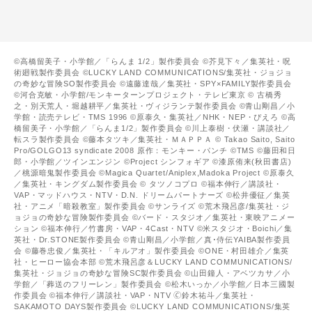
©高橋留美子・小学館／「らんま 1/2」製作委員会 ©芥見下々／集英社・呪
術廻戦製作委員会 ©LUCKY LAND COMMUNICATIONS/集英社・ジョジョ
の奇妙な冒険SO製作委員会 ©遠藤達哉／集英社・SPY×FAMILY製作委員会
©河合克敏・小学館/モンキーターンプロジェクト・テレビ東京 © 古橋秀
之・別天荒人・堀越耕平／集英社・ヴィジランテ製作委員会 ©青山剛昌／小
学館・読売テレビ・TMS 1996 ©原泰久・集英社／NHK・NEP・ぴえろ ©高
橋留美子・小学館／「らんま1/2」製作委員会 ©川上泰樹・伏瀬・講談社／
転スラ製作委員会 ©藤本タツキ／集英社・ＭＡＰＰＡ © Takao Saito, Saito
Pro/GOLGO13 syndicate 2008 原作：モンキー・パンチ ©TMS ©藤田和日
郎・小学館／ツインエンジン ©Project シンフォギア ©漆原侑来(秋田書店)
／桃源暗鬼製作委員会 ©Magica Quartet/Aniplex,Madoka Project ©原泰久
／集英社・キングダム製作委員会 © タツノコプロ ©福本伸行／講談社・
VAP・マッドハウス・NTV・D.N. ドリームパートナーズ ©松井優征／集英
社・アニメ「暗殺教室」製作委員会 ©サンライズ ©荒木飛呂彦/集英社・ジ
ョジョの奇妙な冒険製作委員会 ©バード・スタジオ／集英社・東映アニメー
ション ©福本伸行／竹書房・VAP・4Cast・NTV ©米スタジオ・Boichi／集
英社・Dr.STONE製作委員会 ©青山剛昌／小学館／真･侍伝YAIBA製作委員
会 ©藤巻忠俊／集英社・「キルアオ」製作委員会 ©ONE・村田雄介／集英
社・ヒーロー協会本部 ©荒木飛呂彦＆LUCKY LAND COMMUNICATIONS/
集英社・ジョジョの奇妙な冒険SC製作委員会 ©山田鐘人・アベツカサ／小
学館／「葬送のフリーレン」製作委員会 ©松木いっか／小学館／日本三國製
作委員会 ©福本伸行／講談社・VAP・NTV 🄫鈴木祐斗／集英社・
SAKAMOTO DAYS製作委員会 ©LUCKY LAND COMMUNICATIONS/集英