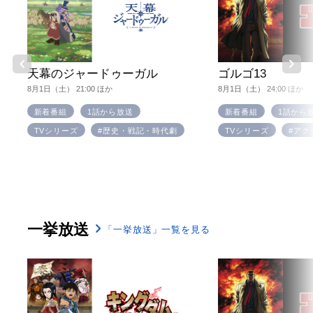
天幕のジャードゥーガル
ゴルゴ13
8月1日（土） 21:00 ほか
8月1日（土） 24:00 ほか
新着番組
1話から放送
新着番組
1話から
TVシリーズ
#歴史・戦記・時代劇
TVシリーズ
#アク
一挙放送
「一挙放送」一覧を見る